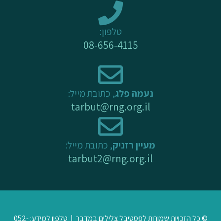
k
a
-
m
טלפון:
f
08-656-4115
נעמה פלג
, כתובת מייל:
tarbut@rng.org.il
מעיין רזניק
, כתובת מייל:
tarbut2@rng.org.il
© כל הזכויות שמורות לפסטיבל צלילים במדבר | טלפון למידע: 052-