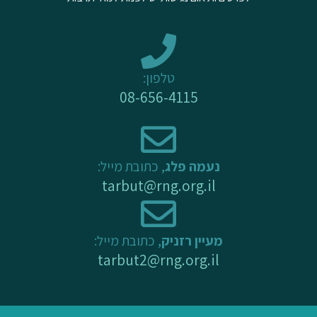
b
o
g
e
o
r
k
a
-
m
טלפון:
f
08-656-4115
נעמה פלג
, כתובת מייל:
tarbut@rng.org.il
מעיין רזניק
, כתובת מייל:
tarbut2@rng.org.il