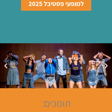
למופעי פסטיבל 2025
ציפורל'ה –
תומכים:
"קלאסה"