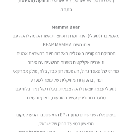
(האלטרנטיב של ישראל, צ׳יל ישראלי) ו
הופעה מהפנטת
בתדר
.
Mamma Bear
מאמא בר (נטע לי) הינה זמרת רוק יוצרת אשר הקימה להקה עם
אותו השם. BEAR MAMMA.
המוזיקה המקורית באנגלית באלבום הינה בהשראת אמנים
וז'אנרים אקלקטים משנות התשעים עם סיבוב
מודרני של סאונד גדול, השפעות רוק כבד, בלוז, פולק אמריקאי
ועוד, בהפקתו המוזיקלית של עומר למפרט.
נטע לי עצמה יוצאת להקה צבאית, בעלת קול נמוך בלוזי עם
מנעד רחב וניסיון עשיר בהופעות, בארץ ובעולם.
בימים אלה שני שירים מתוך ה EP הראשון כבר הגיעו למקום
הראשון במצעד הרוק של ישראל,