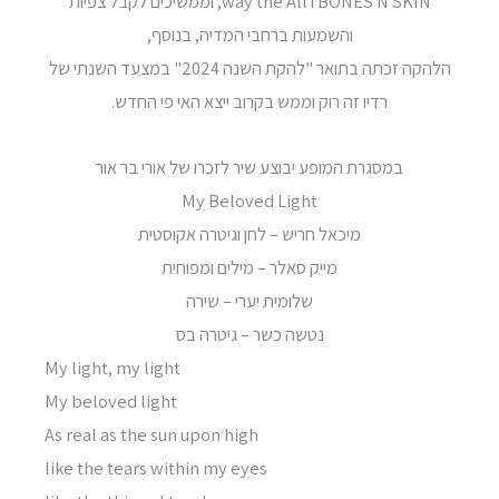
BONES N SKIN ו way the All, וממשיכים לקבל צפיות
והשמעות ברחבי המדיה, בנוסף,
הלהקה זכתה בתואר "להקת השנה 2024" במצעד השנתי של
רדיו זה רוק וממש בקרוב ייצא האי פי החדש.
במסגרת המופע יבוצע שיר לזכרו של אורי בר אור
My Beloved Light
מיכאל חריש – לחן וגיטרה אקוסטית
מייק סאלר – מילים ומפוחית
שלומית יערי – שירה
נטשה כשר – גיטרה בס
My light, my light
My beloved light
As real as the sun upon high
like the tears within my eyes