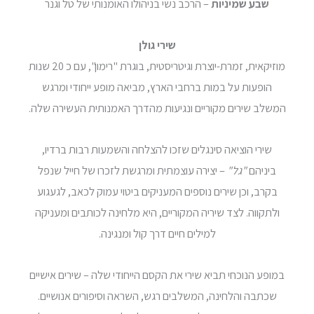
שבע שמיניות
– הרכב נשי בניהולו האומנותי של טל וגנר
שירי גולן
מוזיקאית, זמרת-יוצרת וגיטריסטית, בוגרת "רימון", עם כ 20 שנות
הופעות על במות ברחבי הארץ, מביאה מופע ייחודי ומרגש
המשלב שירים מקוריים ונגיעות מהדרך האמנותית העשירה שלה.
שירי הוציאה סינגלים שזכו להצלחה והשמעות רבות ברדיו,
ביניהם
"
גל
"
– יצירה עוצמתית ומרגשת לזכרו של חייל שנפל
בקרב, וכן שירים נוספים המעניקים ביטוי עמוק לכאב, לגעגוע
ולתקווה. לצד שיריה המקוריים, היא מלחינה לכותבים ומעניקה
למילים חיים דרך קול ומנגינה.
במופע הנוכחי תביא שירי את הקסם הייחודי שלה – שירים אישיים
שכתבה והלחינה, המשלבים רגש, השראה וסיפורים אנושיים.