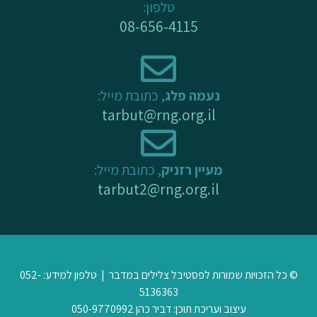
טלפון:
f
08-656-4115
נעמה פלג
, כתובת מייל:
tarbut@rng.org.il
מעיין רזניק
, כתובת מייל:
tarbut2@rng.org.il
© כל הזכויות שמורות לפסטיבל צלילים במדבר | טלפון למידע: 052-
5136363
עיצוב ועריכת תוכן: דביר כהן 050-9770992