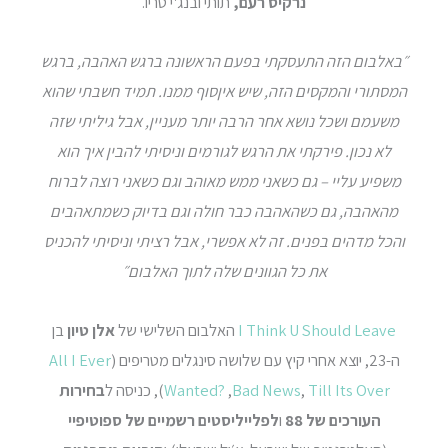
נרקיס רעם,
תותי ובנג'י טריו.
״באלבום הזה התעסקתי בפעם הראשונה ברגש האהבה, ברגש
המסתורי והמקסים הזה, שיש איןסוף ממנו. תמיד חשבתי שהוא
משעמם ושכל נושא אחר הרבה יותר מעניין, אבל גיליתי שזה
לא נכון. פירקתי את הרגש לגורמים וניסיתי להבין איך הוא
משפיע עליי – גם כשאני ממש מאוהב וגם כשאני רוצה לברוח
מהאהבה, גם כשהאהבה כבר חולה וגם בדיוק כשמתאהבים
והכל מדהים בפנים. זה לא אפשרי, אבל רציתי וניסיתי להכניס
את כל הגוונים שלה לתוך האלבום״
I Think U Should Leave
האלבום השלישי של
אלן טיון
בן
ה-23, יוצא אחרי קיץ עם שלושה סינגלים מטריפים (
All I Ever
Till Its Over
,
Bad News
,
Wanted?
), כניסה ל
בחירות
העורכים של 88
ו
לפלייליסטים רשמיים של ספוטיפיי