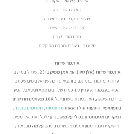
אלישבע שאול – אקורדיון
נטשה כשר – בס
שלומית יערי – גיטרה ושירה
טלי כהן שושני – שירה
הדס מור – שירה
טל וגנר – גיטרות והפקה מוזיקלית
איתמר שדות
איתמר שדות (אלן טיון)
הוא
אמן מפיק
בן 23, שגדל במושב
ערוגות, מתגורר בתל אביב והוציא עד כה שני אלבומים שכתב
והפיק בעצמו. הוא עדיין סוד כמוס של רבים ממאזיניו, אבל הגיע
בדרכו השקטה, האורגנית והכישרונית ל-
18K מאזינים חודשיים
בספוטיפיי
,
הופעות סולד אאוט
מהפנטות
,
חימומים בתדר
,
וביקורים מטמטמים בכולי עלמא.
בנוסף לכל זאת, אלן מפיק
מוסיקלית עבור מגוון אמנים מוכשרים ביניהם
עלמה גוב
,
ילד,