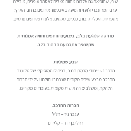
שירי, שהוציאה גם אלבום מחווה מצליח לאסתר עופרים, מובילה
ערבי זמר עברי ולועזי והופיעה באינספור אירועים ברחבי הארץ:
מספריות, היכלי תרבות, כנסים, טקסים, מלונות ואירועים פרטיים.
מוזיקה שנוגעת בלב, ביצועים סוחפים וחוויה אמנותית
שתשאיר אתכם עם הדהוד בלב
.
שבע שמיניות
הרכב נשי ייחודי מרמת הנגב, בניהולו המוסיקלי של טל וגנר.
ההרכב מבצע שירים מקוריים שנכתבו והולחנו על ידי חברות
הלהקה, ומשלב יצירה אישית מקומית בעיבודים מקוריים.
חברות ההרכב
:
ענבר ניר – חליל
רחלי בן דוד – קלידים