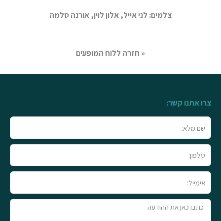
צלמים: לני אייל, אלון לוין, אורנה סלמה
« חזרה ללוח המופעים
צרו אתנו קשר:
שם
מלא
טלפון
אימייל
טקסט