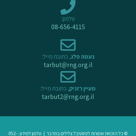
k
a
-
m
טלפון:
f
08-656-4115
נעמה פלג
, כתובת מייל:
tarbut@rng.org.il
מעיין רזניק
, כתובת מייל:
tarbut2@rng.org.il
© כל הזכויות שמורות לפסטיבל צלילים במדבר | טלפון למידע: 052-