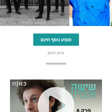
מופע נוסף חינם
אירוע לנסיון
חחחחחחחחח