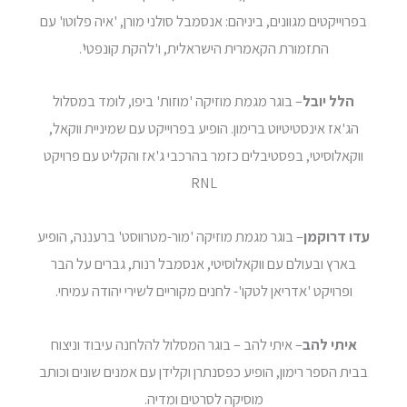
בפרוייקטים מגוונים, ביניהם: אנסמבל סולני מורן, 'איה פלוטו' עם
התזמורת הקאמרית הישראלית, ו'להקת קונפטי'.
הלל יובל
– בוגר מגמת מוזיקה 'מוזות' ביפו, לומד במסלול
הג'אז אינסטיטיוט ברימון. הופיע בפרוייקט עם שמיניית ווקאל,
ווקאלוסיטי, בפסטיבלים כזמר בהרכבי ג'אז והקליט עם פרויקט
RNL
עדו דרוקמן
– בוגר מגמת מוזיקה 'מור-מטרווסט' ברעננה, הופיע
בארץ ובעולם עם ווקאלוסיטי, אנסמבל רנות, גברים על הבר
ופרויקט 'אדריאן לטקו'- לחנים מקוריים לשירי יהודה עמיחי.
איתי להב
– איתי להב – בוגר המסלול להלחנה עיבוד וניצוח
בבית הספר רימון, הופיע כפסנתרן וקלידן עם אמנים שונים וכותב
מוסיקה לסרטים ומדיה.