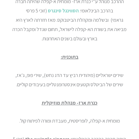
ההרכב מנוהל ע"י כנרת ארז- מומחית א-קפלה שהיתה חברה
בהרכב הבינלאומי:
הסווינגל סינגרס
(זוכי 5 פרסי
גראמי) ובשלמה ומקהלת הביטבוקס. מאז חזרתה לארץ היא
מביאה את בשורת הא-קפלה לישראל, תחום שגדל ומקבל הכרה
בארץ ובעולם בשנים האחרונות.
בתוכנית:
שירים ישראליים (מיהודית רביץ עד הדג נחש), שירי פופ, ג'אז,
שירים של הביטלס וקטעים אינסטרומנטליים בעיבודים קוליים.
כנרת ארז- מנהלת מוזיקלית
מומחית א-קפלה, לופריסטית, מעבדת ומורה לפיתוח קול.