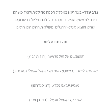
נדב עדר
– בוגר רימון במסלול הפקה מוזיקלית ולומד משחק
ביורם לוינשטיין. הופיע ב 'ווקה פיפל' ו'ההרצלים' כביטבוקסר
ושחקן והוציא סינגל- 'הרגלים' מעולמות ההיפ הופ והראפ.
מה כתבו עלינו:
'
משוגעים על קול הראש
' (יהודית רביץ)
'
מה נותר לומר…ביצוע מדהים של טוטאל ווקאל'
(גיא מזיג)
'נשמע ונראה נפלא'
(דני סנדרסון)
'
אני בעד טוטאל ווקאל
' (דורי בן זאב)