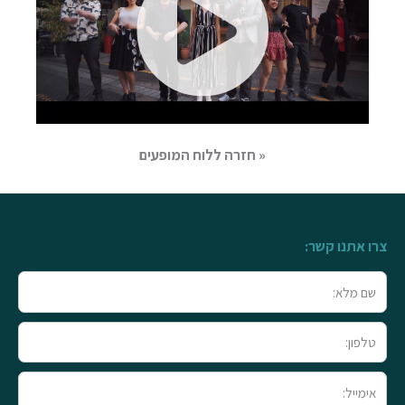
« חזרה ללוח המופעים
צרו אתנו קשר:
שם
מלא
טלפון
אימייל