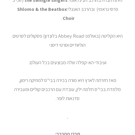
היתה חברה בהרכב הבינלאומי:
the swingle singers
(זוכי 5
פרסי גראמי) ובהרכב האנגלי:
Shlomo & the Beatbox
.
Choir
היא הקליטה (באולפני Abbey Road בלונדון) פסקולים לסרטים
הוליוודיים וסרטי דיסני
ועיבודי הא-קפלה שלה מבוצעים בכל העולם.
מאז חזרתה לארץ היא מורה בכירה בבי"ס למוזיקה רימון,
מלמדת בבי"ס תלמה ילין, עובדת עם הרכבים קוליים ומעבירה
סדנאות לופר.
חברי ההרכב: