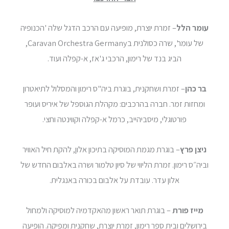
עומר הלל
– זמרת יוצרת, מופיעה עם הרכב הדגל שלה 'הכנופיה
של עומר', שרה כסולנית בCaravan Orchestra Germany,
הביג בנד של רימון, הרכבי ג'אז, א-קפלה ועוד.
בר כהן
– זמרת ושחקנית, בוגרת ביה"ס רימון והמסלול לתיאטרון
ומחזות זמר. חברה בהרכבים: מקהלת הגוספל של איריס ועופר
פורטוגלי, מיסביהייב, כרמל א-קפלה וקווינטה וחצי.
ניצן פרץ
– בוגרת מגמת המוסיקה בתיכון אלון, להקת חיל האוויר
וביה״ס רימון. זמרת הליווי של סיון טלמור ושרה באלבום החדש של
אלון עדר. עובדת על אלבום בכורה באנגלית.
מייז פורת
– בוגרת תואר ראשון מהאקדמיה למוסיקה ולמחול
בירושלים ובית ספר רימון, זמרת יוצרת, שחקנית ומפיקה. הופיעה