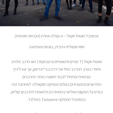
אנסמבל טוטאל ווקאל – א-קפלה אחרת (הכניסה חופשית)
חוויה ווקאלית גרובית, בועטת ומפתיעה.
טוטאל ווקאל (7 זמרים וירטואוזיים וביטבוקסר) הוא הרכב מלהיב
וייחודי בארץ. ההרכב החל את דרכו בבי"ס רימון, אך יצא לדרך
עצמאית ומתחיל לצבור תאוצה כאחד ההרכבים
החדשניים והמעניינים בעולם המוזיקה הווקאלית. לאחרונה זכה
בפרס על המקום השלישי בתחרות הבינלאומית להרכבים קוליים,
בפסטיבל המוזיקה Tampere בפינלנד.