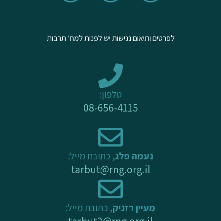
u
c
s
t
e
t
u
b
a
לפרטים ותיאום נגישות יש לפנות למח' תרבות
b
o
g
e
o
r
k
a
-
m
טלפון:
f
08-656-4115
נעמה פלג
, כתובת מייל:
tarbut@rng.org.il
מעיין רזניק
, כתובת מייל:
tarbut2@rng.org.il