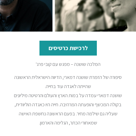
לרכישת כרטיסים
המלכה שושנה – מפגש עם קובי פרג'
סיפורה של הזמרת שושנה דמארי, הדיווה הישראלית הראשונה
שהייתה לאגדה עוד בחייה.
שושנה דמארי עמדה על במות הארץ והעולם והרטיטה מיליונים
בקולה המכשף והופעתה המרהיבה. חייה היו כאגדה הוליוודית,
שעליה גם שילמה מחיר. בפעם הראשונה נחשפת האישה
שמאחורי הכתר, הגלימה והארמון.