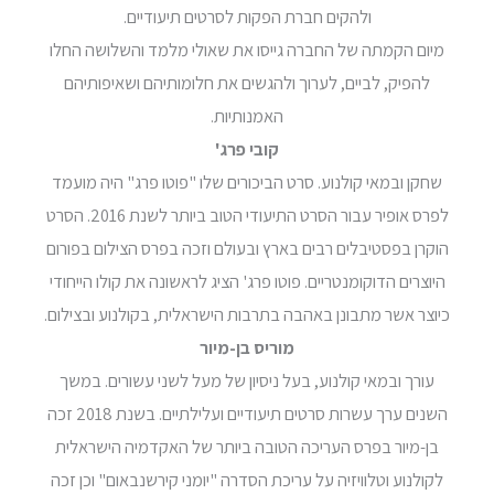
ולהקים חברת הפקות לסרטים תיעודיים.
מיום הקמתה של החברה גייסו את שאולי מלמד והשלושה החלו
להפיק, לביים, לערוך ולהגשים את חלומותיהם ושאיפותיהם
האמנותיות.
קובי פרג'
שחקן ובמאי קולנוע. סרט הביכורים שלו "פוטו פרג" היה מועמד
לפרס אופיר עבור הסרט התיעודי הטוב ביותר לשנת 2016. הסרט
הוקרן בפסטיבלים רבים בארץ ובעולם וזכה בפרס הצילום בפורום
היוצרים הדוקומנטריים. פוטו פרג' הציג לראשונה את קולו הייחודי
כיוצר אשר מתבונן באהבה בתרבות הישראלית, בקולנוע ובצילום.
מוריס בן-מיור
עורך ובמאי קולנוע, בעל ניסיון של מעל לשני עשורים. במשך
השנים ערך עשרות סרטים תיעודיים ועלילתיים. בשנת 2018 זכה
בן-מיור בפרס העריכה הטובה ביותר של האקדמיה הישראלית
לקולנוע וטלוויזיה על עריכת הסדרה "יומני קירשנבאום" וכן זכה