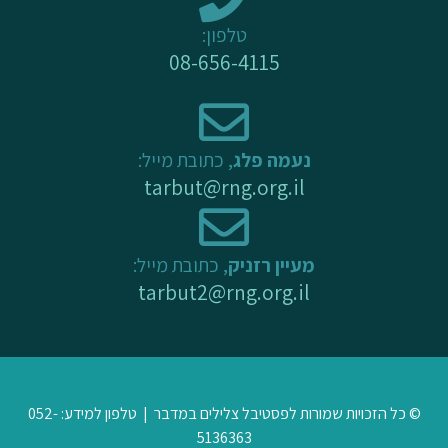
-
m
טלפון:
f
08-656-4115
נעמה פלג
, כתובת מייל:
tarbut@rng.org.il
מעיין רזניק
, כתובת מייל:
tarbut2@rng.org.il
© כל הזכויות שמורות לפסטיבל צלילים במדבר | טלפון למידע: 052-
5136363