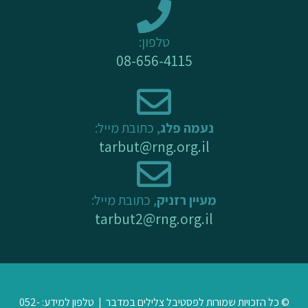
k
a
-
m
טלפון:
f
08-656-4115
נעמה פלג
, כתובת מייל:
tarbut@rng.org.il
מעיין רזניק
, כתובת מייל:
tarbut2@rng.org.il
© כל הזכויות שמורות לפסטיבל צלילים במדבר | טלפון למידע: 052-