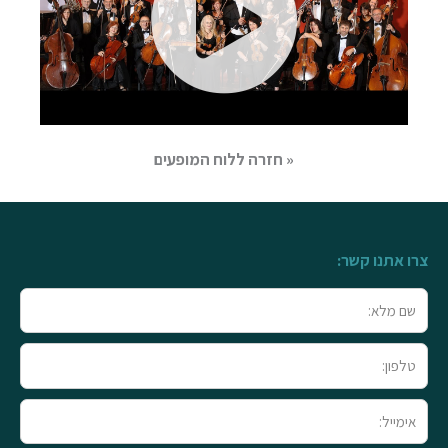
« חזרה ללוח המופעים
צרו אתנו קשר:
שם
מלא
טלפון
אימייל