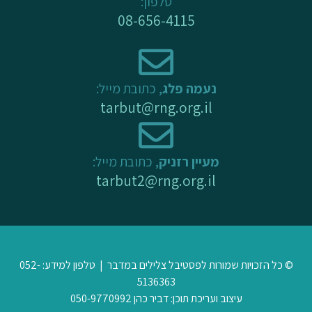
טלפון:
f
08-656-4115
נעמה פלג
, כתובת מייל:
tarbut@rng.org.il
מעיין רזניק
, כתובת מייל:
tarbut2@rng.org.il
© כל הזכויות שמורות לפסטיבל צלילים במדבר | טלפון למידע: 052-
5136363
עיצוב ועריכת תוכן: דביר כהן 050-9770992