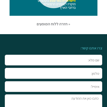
« חזרה ללוח המופעים
צרו אתנו קשר:
שם
מלא
טלפון
אימייל
טקסט