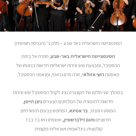
הסינפונייטה הישראלית באר שבע – חלק ב' (הכניסה חופשית)
הסינפונייטה הישראלית באר-שבע
, חוזרת אל בימת
הפסטיבל, ומבצעת שש יצירות ישראליות חדשות בניצוחו של
מאסטרו
רועי אזולאי
, זוכה פרס גראמי, ומנאמני הפסטיבל.
במהלך שני חלקיו של הקונצרט נציג לקהל הפסטיבל שש יצירות
חדשות לתזמורת של המלחינים הצעירים
ניצן
היימן
,
הפוסט-רומנטי,
בר
אמיגא
, המחפש צבעים תזמורתיים
חדשניים
ותום
זילברשטיין,
ששפתו היא בד בבד
קולנועית-בינלאומית וישראלית-מקומית.