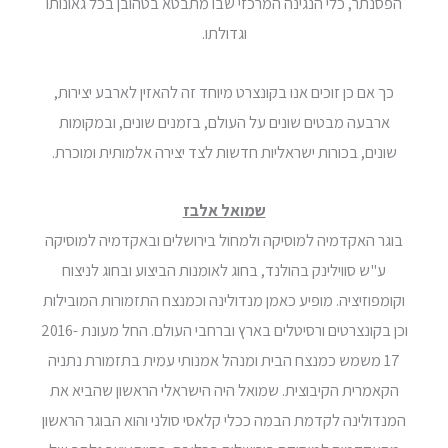
הפסנתר, כלי הנגינה המרכזי שבו מתבטא בטהובן בכל גאונותו
וגדולתו.
כך אם כן זוכים אנו בקונצרט מיוחד זה להאזין לארבע יצירות,
ארבעה מבטים שונים על העולם, בזמנים שונים, ובמקומות
שונים, בכורות ישראליות חדשות לצד יצירה אלמותית ומוכרת.
שמואל אלבז
בוגר האקדמיה למוסיקה ולמחול בירושלים ובאקדמיה למוסיקה
ע"ש סווילינק בהולנד, בחוג לאומנות הביצוע ובחוג לניצוח
וקומפוזיציה. מופיע כאמן מנדולינה וכמנצח התזמורות המובילות
וכן בקונצרטים ורסיטלים בארץ וברחבי העולם. החל מעונת 2016-
17 משמש כמנצח הבית ומנהל אמנותי עמית בתזמורת נתניה
הקאמרית הקיבוצית. שמואל היה הישראלי הראשון שהביא את
המנדולינה לקדמת הבמה ככלי קלאסי סולני והוא הבוגר הראשון