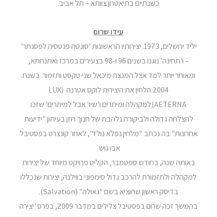
כשנתיים בתיאטרון צוותא – תל אביב.
עידו שרום
יליד ירושלים, 1973. יצירותיו הראשונות 'סונטה פנטסיה לפסנתר'
– ו'תחינה' נוגנו בשנים 96 ו-98 בצעירים במרכז ואתנחתא,
ומאוחר יותר למד אצל המנצח מיכאל שני טקסט ותזמור. בשנת
2004 הלחין את היצירות לוקס אטרנה (LUX
AETERNA)למקהלה ומיתרים ו'שיר אבל למיתרים' שזכו
להצלחה גדולה ולביקורת נלהבת של חנוך רוזן בעיתון "ידיעות
אחרונות" בה נכתב "מלחין נפלא נולד", לאחר קונצרט בפסטיבל
אבו גוש.
באותה שנה, בחודש ספטמבר, הקליט פרויקט מיוחד של יצירות
למקהלה ולתזמורת להרכב גדול סימפוני בווילנה, יצירות שנכללו
בדיסק ראשון שהוציא בשם "גאולה" (Salvation).
בהמשך זכה שרום בפסטיבל צלילים במדבר 2009, בפרס 'יצירה