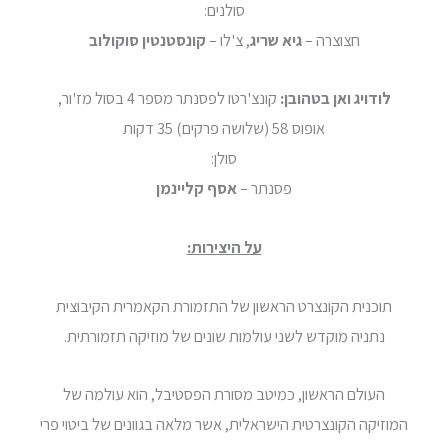
סולנים:
חצוצרה –
גיא שריג
, צ'לו –
קונסטנטין סוקולוב
לודויג ואן בטהובן:
קונצ'רטו לפסנתר מספר 4 בסול מז'ור,
אופוס 58 (שלושה פרקים) 35 דקות
סולן:
פסנתר –
אסף קליינמן
על היצירות:
תוכנית הקונצרט הראשון של התזמורת הקאמרית הקיבוצית
נתניה מוקדש לשני עולמות שונים של מוזיקה תזמורתית.
העולם הראשון, כמיטב מסורת הפסטיבל, הוא עולמה של
המוזיקה הקונצרטית הישראלית, אשר מלאה בגוונים של ביטוי פרי