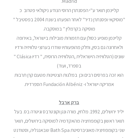
Madrid.
קליינמן תואר ע"י הפסנתרן הרוסי הנודע ניקולאי פטרוב כ
"מוסיקאי ופסנתרן נדיר" לאחר הופעתו בשנת 2004 בפסטיבל "
מוסיקה בקרמלין " במוסקבה.
קליינמן מופיע כסולן עם תזמורות מובילות בישראל, באירופה
ולאחרונה גם בסין, וחלק מהופעותיו שודרו בערוצי טלוויזיה ורדיו
שונים (הטלוויזיה הישראלית ,הטלוויזיה הרוסית, " רדיו Clásica "
בספרד, ועוד)
הוא זכה בפרסים רבים וכן במלגות הצטיינות מטעם קרן תרבות
אמריקה ישראל ו- Fundación Albéniz הספרדית.
ברק ארבל
יליד ירושלים, 1992. מלחין, מורה ונגן וקונטרבס וגיטרה בס. בעל
תואר ראשון בקומפוזיציה מהאקדמיה למוסיקה בירושלים, תואר
שני בקומפוזיציה מאוניברסיטת Bath Spa שבאנגליה, וסטודנט