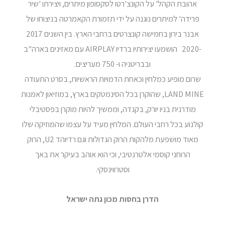
אהובת הקהל' על הקונצ'רטו לסקסופון מיתרים, ויצירתו 'שיר
פרידה' למיתרים נוגנה על ידי תזמורת הקאמרטה בניצוחו של
אבנר בירון בחמישה קונצרטים ברחבי הארץ. בין השנים 2017
-2020 הושמעו יצירותיו ברדיו AIRPLAY עם מאזינים בארה"ב
ובבריטניה ו- 750 מעריצים.
שרום מופיע כמלחין וכאחת הדמויות הראשיות, בסרט התעודה
LAND MINE, שהוקרן בכל הסינמטקים בארץ, במוזיאון לאמנות
מודרנית בניו יורק, בקנדה, וממשיך להיות מוקרן בפסטיבלי
קולנוע בכל רחבי העולם. המלחין מעיד על עצמו שהמוזיקה שלו
מאוד מושפעת מלהקות הרוק הגדולות וגם רדיוהד U2, הרוק
הרוחני קוסמי אלטרנטיבי, וכי הוא אוהב בעיקר את באך
וסטרווינסקי.
הדרן בחסות מכון גתה ישראל