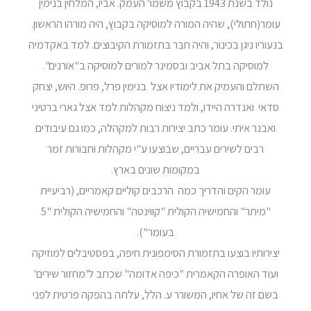
נולד בשנת 1943 בקבוץ משמר העמק. אביו, המלחין בנימין
עומר(חתולי), שהיה המורה למוסיקה בקבוץ, היה מורהו הראשון.
בנעוריו ניגן בכינור, והיה חבר בתזמורת הקיבוצים. למד באקדמיה
למוסיקה בתל אביב ובסמינר למורים למוסיקה ב"אורנים".
השתלם והעמיק את לימודיו אצל בנימין פרל, פרופ. היוש, יצחק
סדאי ואנדרה היידו, ולמד ניצוח מקהלות למד אצל גארי ברטיני
ואבנר איתי. עומר כתב יצירות רבות למקהלה, כמו גם עיבודים
רבים לשירים עבריים, שבוצעו ע"י מקהלות וחבורות זמר
במקומות שונים בארץ.
עומר הקים והדריך כמה הרכבים קוליים קאמריים, (רביעיית
"מיתר" והחמישיה הקולית "קווינטה" והחמישיה הקולית "5
בעומר").
יצירותיו בוצעו בתזמורת הסימפונית חיפה, בפסטיבלים למוזיקה
ועוד האופרה הקאמרית "כיפה אדומה" שכתב ל'מחזור שירים'
בשם זה של אחיו, המשורר ע. הלל, עלתה בהפקה פרטית לפני