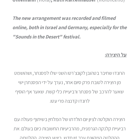
The new arrangement was recorded and filmed
online, both in Israel and Germany, especially for the
"Sounds in the Desert" festival.
על היצירה:
הרונדו שחיבר בטהובן לקונצ'רטו השני שלו לפסנתר, ושהושמט
מן היצירה לטובת פרק סיום אחר, נערך על ידי הפסנתרן ישי
שאער להרכב של פסנתר ורביעיית כלי קשת. שאער אף הוסיף
לרונדו קדנצה פרי עטו.
היצירה הוקלטה לציון יום הולדתו של המלחין בשיתוף פעולה עם
רביעיית קלנקה הגרמנית, מהרביעיות החשובות כיום בעולם. את
ההקלטה המקוונת ערך זיו חדש. ביצוע היצירה, הקלטתה