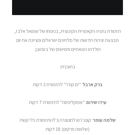
תזמורת נתניה הקאמרית הקיבוצית, בניצוחו של שמואל אלבז,
מבצעת יצירות חדשות של מלחינים ישראלים ומציינת את יום
הולדתו המאתיים וחמישים של בטהובן.
בתוכנית:
ברק ארבל
: "ים קודר" לתזמורת 3 דקות
עידו שירום
: "אפוקליפסה" לתזמורת 7 דקות
שלמה עומר
: קונצ'רטו לחצוצרה צ'לו ותזמורת כלי קשת
(שלושה פרקים) 18 דקות