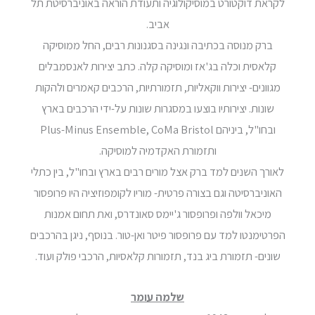
לקראת דוקטורט במוסיקולוגיה ותעודת הוראה באוניברסיטת תל
אביב.
ברק מנוסה בכתיבה ונגינה בסגנונות רבים, החל ממוסיקה
קלאסית וכלה בג'אז ומוסיקה קלה. כתב יצירות לאנסמבלים
מגוונים- יצירות ווקאליות, תזמורתיות, הרכבים קאמרים ולהקות
שונות. יצירותיו בוצעו במסגרות שונות על-ידי הרכבים בארץ
ובחו"ל, ביניהם Plus-Minus Ensemble, CoMa Bristol
ותזמורת האקדמיה למוסיקה.
לאורך השנים למד ברק אצל מורים רבים בארץ ובחו"ל, בין כתלי
האוניברסיטה וגם בצורה פרטית- מוריו לקומפוזיציה היו פרופסור
מיכאל וולפה ופרופסור ג'יימס סאונדרס, ואת תחום אמנות
הפרטימנטו למד עם פרופסור פיטר ואן-טור. בנוסף, ניגן בהרכבים
שונים- תזמורת ביג בנד, תזמורות קלאסיות, הרכבי פולק ועוד.
שלמה עומר