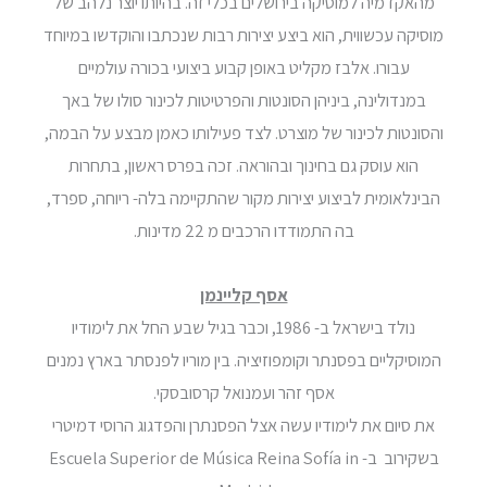
מהאקדמיה למוסיקה בירושלים בכלי זה. בהיותו יוצר נלהב של
מוסיקה עכשווית, הוא ביצע יצירות רבות שנכתבו והוקדשו במיוחד
עבורו. אלבז מקליט באופן קבוע ביצועי בכורה עולמיים
במנדולינה, ביניהן הסונטות והפרטיטות לכינור סולו של באך
והסונטות לכינור של מוצרט. לצד פעילותו כאמן מבצע על הבמה,
הוא עוסק גם בחינוך ובהוראה. זכה בפרס ראשון, בתחרות
הבינלאומית לביצוע יצירות מקור שהתקיימה בלה- ריוחה, ספרד,
בה התמודדו הרכבים מ 22 מדינות.
אסף קליינמן
נולד בישראל ב- 1986, וכבר בגיל שבע החל את לימודיו
המוסיקליים בפסנתר וקומפוזיציה. בין מוריו לפנסתר בארץ נמנים
אסף זהר ועמנואל קרסובסקי.
את סיום את לימודיו עשה אצל הפסנתרן והפדגוג הרוסי דמיטרי
בשקירוב ב- Escuela Superior de Música Reina Sofía in