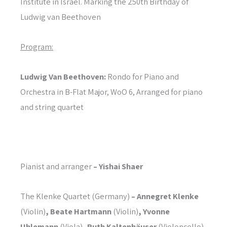
Institute in Israel. Marking the 250th Birthday of
Ludwig van Beethoven
Program:
Ludwig Van Beethoven:
Rondo for Piano and
Orchestra in B-Flat Major, WoO 6, Arranged for piano
and string quartet
Pianist and arranger
– Yishai Shaer
The Klenke Quartet (Germany)
– Annegret Klenke
(Violin)
, Beate Hartmann
(Violin)
, Yvonne
Uhlemann
(Viola)
, Ruth Kaltenhäuser
(Violoncello)