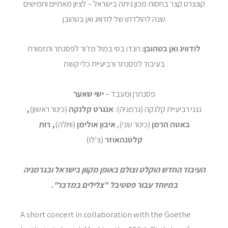
קונצרט קצר בחסות מכון גיתה בישראל – לציון מאתיים וחמישים
שנה להולדתו של לודוויג ואן בטהובן
לודוויג ואן בטהובן:
רונדו בסי במול מז'ור לפסנתר ותזמורת
בעיבוד לפסנתר ורביעיית כלי קשת
פסנתרן ומעבד –
ישי שאער
נגני רביעיית קלנקה (גרמניה):
אנגרט קלנקה
(כינור ראשון)
,
באטה הרמן
(כינור שני),
איבון אולימן
(וויולה)
, רות
קלטנהאוזר
(צ'לו)
העיבוד החדש הוקלט וצולם באופן מקוון בישראל ובגרמניה
במיוחד עבור פסטיבל "צלילים במדבר".
A short concert in collaboration with the Goethe