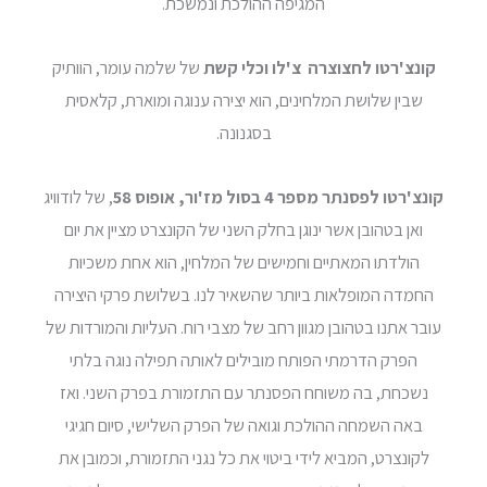
המגיפה ההולכת ונמשכת.
קונצ'רטו לחצוצרה צ'לו וכלי קשת
של שלמה עומר, הוותיק
שבין שלושת המלחינים, הוא יצירה ענוגה ומוארת, קלאסית
בסגנונה.
קונצ'רטו לפסנתר מספר 4 בסול מז'ור, אופוס 58
, של לודוויג
ואן בטהובן אשר ינוגן בחלק השני של הקונצרט מציין את יום
הולדתו המאתיים וחמישים של המלחין, הוא אחת משכיות
החמדה המופלאות ביותר שהשאיר לנו. בשלושת פרקי היצירה
עובר אתנו בטהובן מגוון רחב של מצבי רוח. העליות והמורדות של
הפרק הדרמתי הפותח מובילים לאותה תפילה נוגה בלתי
נשכחת, בה משוחח הפסנתר עם התזמורת בפרק השני. ואז
באה השמחה ההולכת וגואה של הפרק השלישי, סיום חגיגי
לקונצרט, המביא לידי ביטוי את כל נגני התזמורת, וכמובן את