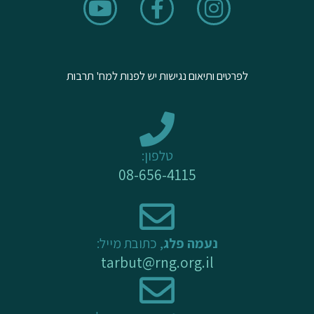
o
a
n
u
c
s
t
e
t
u
b
a
לפרטים ותיאום נגישות יש לפנות למח' תרבות
b
o
g
e
o
r
k
a
-
m
טלפון:
f
08-656-4115
נעמה פלג
, כתובת מייל:
tarbut@rng.org.il