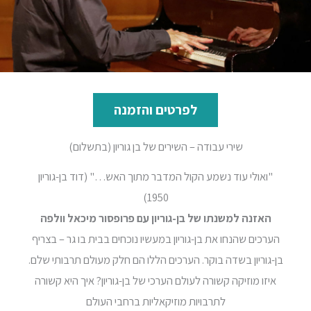
לפרטים והזמנה
שירי עבודה – השירים של בן גוריון (בתשלום)
"ואולי עוד נשמע הקול המדבר מתוך האש…" (דוד בן-גוריון
1950)
האזנה למשנתו של בן-גוריון עם פרופסור מיכאל וולפה
הערכים שהנחו את בן-גוריון במעשיו נוכחים בבית בו גר – בצריף
בן-גוריון בשדה בוקר. הערכים הללו הם חלק מעולם תרבותי שלם.
איזו מוזיקה קשורה לעולם הערכי של בן-גוריון? איך היא קשורה
לתרבויות מוזיקאליות ברחבי העולם