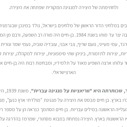
ולחתימתה של היצירה למנגינה המקורית שפתחה את היצירה.
1933 והשתקע בתל-אביב, העיר בה יצר עד מותו בשנת 1984. בן-חיים היה מור
רגד, עמי מעייני, נועם שריף, צבי אבני, עובדיה טוביה, נעמי שמר ונורית
ריות, יצירות לתזמורת, ביניהן שתי סימפוניות, יצירות למקהלה, יצירו
חר עלותו ארצה השפיע מאוד על תלמידיו, ומבחינות רבות היה בן-חיים א
הארצישראלי.
ר, שכותרתה היא "ווריאציות על מנגינה עברית"
, משנ
רו בארץ. בן חיים מבסס את היצירה על מנגינת "מולדתי ארץ כנען", מ
עלייה הראשונה במילים עבריות. בן חיים הסתמך כנראה הן על מספר ריש
 הראשונות בארץ. היצירה נפתחת במבוא מסתורי, שמרמז בהדרגה על מו