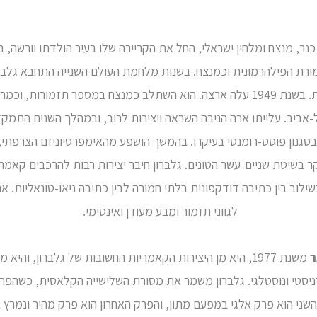
1913-198), כנר, מנצח ומלחין ישראלי, החל את הקריירה שלו בעיר הולדתו וורשה
ורת הפילהרמונית וכמנצח. בשנות מלחמת העולם השנייה התחבא גלברון
ובהמשך, כנגן במספר תזמורות. בשנת 1949 עלה ארצה. הוא השתלב כמנצח במספר ת
ביב. עלייתו ארה הניבה השראה ויצירות לרוב, ובמהלך השנים התמקד גל
גנון פוסט-רומנטי בעיקרו. בהמשך הושפע מהאימפרסיוניזם הצרפתי, 
 בשיטת שניים-עשר הטונים. גלברון חיבר יצירות רבות להרכבים קאמר
לוב בין כתיבה דודקפונית בלתי חמורה לבין כתיבה ניאו-טונאליות. את 
לגווני תזמור ומבע מעודן ואינטימי.
ר
משנת 1977, היא מן היצירות הקאמריות החשובות של גלברון, וה
ניסטי ונוסטלגי. גלברון משמר את מסורת השלישייה הקלאסית, כשהפר
שני הוא פרק אלגי במפעם מתון, והפרק האחרון הוא פרק מהיר ונמרץ ב