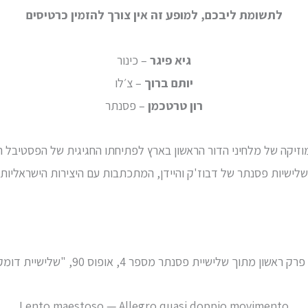
לתשומת ליבכם, למופע זה אין צורך להזמין כרטיסים
גיא פיגר
– כינור
יותם ברוך
– צ׳לו
רון טרטכמן
– פסנתר
וזיקה של מלחיני הדור הראשון בארץ לפתיחתו החגיגית של הפסטיבל ה
משלישיות פסנתר של דבוז'ק והיידן, המתכתבות עם היצירות הישראליות
פרק ראשון מתוך שלישיית פסנתר מספר 4, אופוס 90, "שלישיית דומקי" (Dumky Trio)
Lento maestoso — Allegro quasi doppio movimento