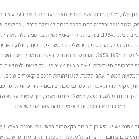
1909), היה נגן ויולה, מלחין ופדגוג אשר השפיע מאוד בעבודתו היוצרת על עיצו
ג שבגרמניה, ולמד נגינה והלחנה בבית הספר הגבוה למוזיקה בברלין, כתלמיד
בחיי המוזיקה בעיר הן כנגן והן כיוצר. בשנת 1934, בעקבות גילויי האנטישמיות בגרמ
ה ממקימי הקונסרבטוריון בירושלים ובהמשך לימד כינור, ויולה, תאורי
ע"ש רובין בירושלים, אותה גם ניהל בשנים 1958-1954. באותן שנים היה ויולן ראשי
לגמלאות המשיך יעקבי ללמד, לנגן ולהנחות הרכבים קאמריים שונים. יע
ות, מקהלתיות וקאמריות, כמו גם עיבודים רבים לשירי עדות ולזמר עבר
, הלך והתגבש לסגנון אישי, המשלב מזרח ומערב, תוך שמירה על שפה ה
המכבדים את המקרות העממיים מהם שאב את השראתו.
ר משנת 1942, היא מן היצירות הקאמריות הראשונות שחוברו בארץ
ימים בהם חוברה היצירה. על מנגינה זו מפתח יעקובי סדר מרשימה של