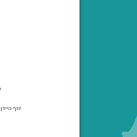
פ
יוזף היידן
–