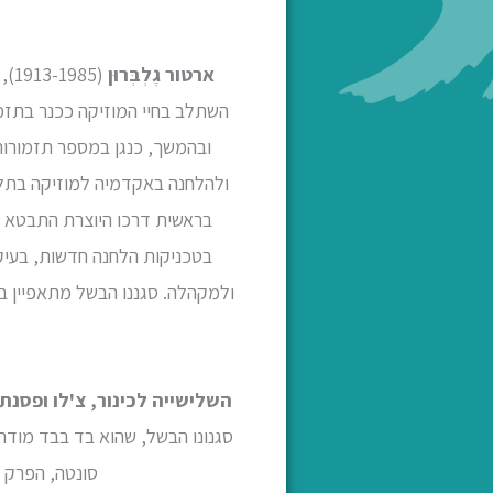
ארטור גֶלְבְּרוּן
(5
השתלב בחיי המוזיקה ככנר בתזמ
ולהלחנה באקדמיה למוזיקה בתל-א
בראשית דרכו היוצרת התבטא בס
בטכניקות הלחנה חדשות, בעיקר
ולמקהלה. סגננו הבשל מתאפיין בשי
השלישייה לכינור, צ'לו ופסנת
סגנונו הבשל, שהוא בד בבד מודר
סונטה, הפרק ה