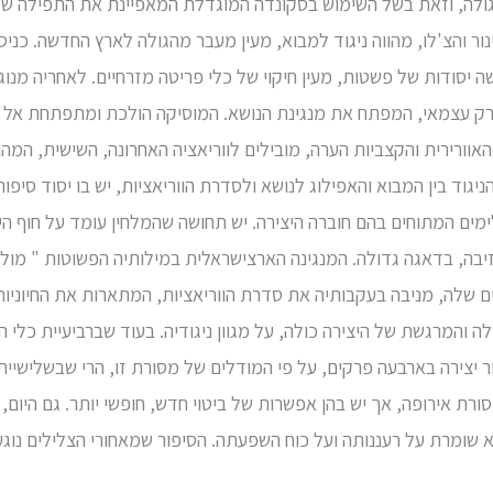
ולה, וזאת בשל השימוש בסקונדה המוגדלת המאפיינת את התפילה של יה
נור והצ'לו, מהווה ניגוד למבוא, מעין מעבר מהגולה לארץ החדשה. כני
יסודות של פשטות, מעין חיקוי של כלי פריטה מזרחיים. לאחריה מנוגנ
ק עצמאי, המפתח את מנגינת הנושא. המוסיקה הולכת ומתפתחת אל שי
אוורירית והקצביות הערה, מובילים לווריאציה האחרונה, השישית, המה
ניגוד בין המבוא והאפילוג לנושא ולסדרת הווריאציות, יש בו יסוד סיפור
מים המתוחים בהם חוברה היצירה. יש תחושה שהמלחין עומד על חוף הי
בה, בדאגה גדולה. המנגינה הארצישראלית במילותיה הפשוטות " מולדת
טיים שלה, מניבה בעקבותיה את סדרת הווריאציות, המתארות את החיוני
 והמרגשת של היצירה כולה, על מגוון ניגודיה. בעוד שברביעיית כלי 
ר יצירה בארבעה פרקים, על פי המודלים של מסורת זו, הרי שבשלישיית
סורת אירופה, אך יש בהן אפשרות של ביטוי חדש, חופשי יותר. גם היום
א שומרת על רעננותה ועל כוח השפעתה. הסיפור שמאחורי הצלילים נוג