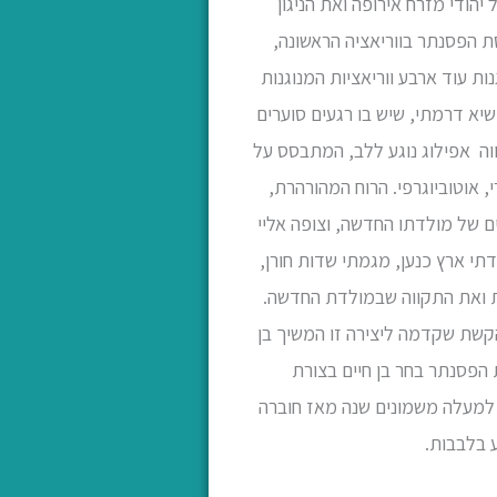
ודי מזרח אירופה ואת הניגון
סת הפסנתר בווריאציה הראשונה,
ות עוד ארבע ווריאציות המנוגנות
א דרמתי, שיש בו רגעים סוערים
ווה אפילוג נוגע ללב, המתבסס על
י, אוטוביוגרפי. הרוח המהורהרת,
ם של מולדתו החדשה, וצופה אליי
י ארץ כנען, מגמתי שדות חורן,
ות ואת התקווה שבמולדת החדשה.
הקשת שקדמה ליצירה זו המשיך בן
 הפסנתר בחר בן חיים בצורת
, למעלה משמונים שנה מאז חוברה
ע בלבבות.