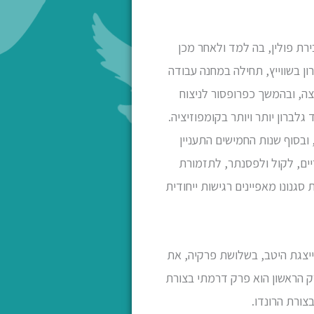
, בירת פולין, בה למד ולאחר מכן
 בשווייץ, תחילה במחנה עבודה
זמורות, וכמרצה, ובהמשך כפרופסור לניצוח
ברון יותר ויותר בקומפוזיציה.
ובסוף שנות החמישים התעניין
יים, לקול ולפסנתר, לתזמורת
סגנונו מאפיינים רגישות ייחודית
יא מייצגת היטב, בשלושת פרקיה, את
ק הראשון הוא פרק דרמתי בצורת
צורת הרונדו.