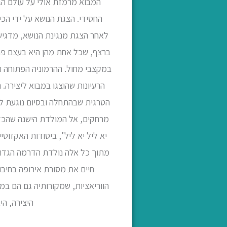
המבוא מרמזת אולי על עולם הג
החסידי. הצגת הנושא על ידי הכי
לאחר הצגת מנגינת הנושא, מדגישה 
ברצף, שכל אחת מהן היא בעצם פר
במקצבי מחול. ההרמוניה הפתוחה וה
הרעיונות שהוצגו במבוא ליצירה. ה
הטרגית שבהתחלה ובסיום נוגעת לי
מרחקים, אל המולדת הישנה שהכזי
יא ליל יא ליל", ביסודות האקזו
מתוך כל אלה נולדת הדרמה הגדולה
חיים את מסורת אירופה בחיבו
הווריאציות, שמקורותיה גם הם במ
היצירה, הי