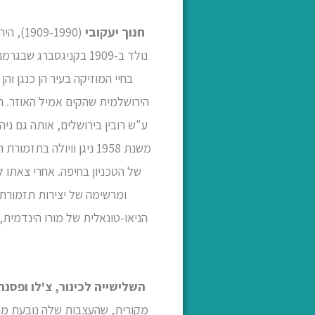
חנוך יעקובי
(-1990
נולד ב-1909 בקניגסבר
הירושלמית שהקים אמיל האוזר. הי
של הטכניון בחיפה. אחרי צאתו 
ומרשימה של יצירות תזמורתי
הניאו-טונאלית של מורו הינדמית
השלישייה לכינור, צ'לו ופסנת
מקורית, שהעצבות שלה נובעת מן ה