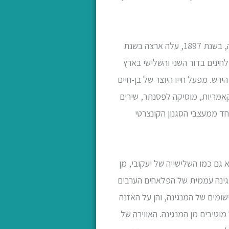
, מהבולטים והחשובים במלחיני הדור הראשון של מלחינים בישראל, נולד במינכן שבגרמניה, בשנת 1897, עלה ארצה בשנת
ה רב השפעה, ורבם מן המלחינים בדור השני והשלישי בארץ
 הירש. מפעל חייו היוצר של בן-חיים
ת קאמריות, מוסיקה לפסנתר, שירים
חד ממעצבי הסגנון הקונצרטי
ת 1939, היא גם כמו השלישייה של יעקובי, מן
נגינה עממית של הפלאחים הערבים
ומים של המנגינה, והן על האזנה
טיבים מן המנגינה. האווירה של