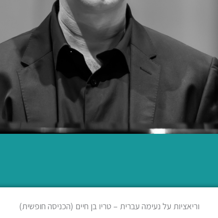
וריאציות על נעימה עברית – טריו בן חיים (הכניסה חופשית)