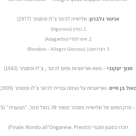
ארטור גלברון:
שלישייה לכינור צ'לו ופסנתר (1977)
1. נמרץ (Vigoroso)
2. איטי למדיי (Adagietto)
3. רונדו שובב (Rondino – Allegro Giocoso)
חנוך יעקובי
– נושא ואריאציות וסיום לכינור , צ'לו ופסנתר (1942)
אול בן חיים
-ואריאציות על נעימה עברית לכינור צ'לו ופסנתר (1939)
 פרק הסיום של שלישיית פסנתר מספר 39 בסול מזור, "הצוענית" (Hob xv:25)
רונדו בסגנון הונגרי (Finale: Rondo all'Ongarese. Presto)