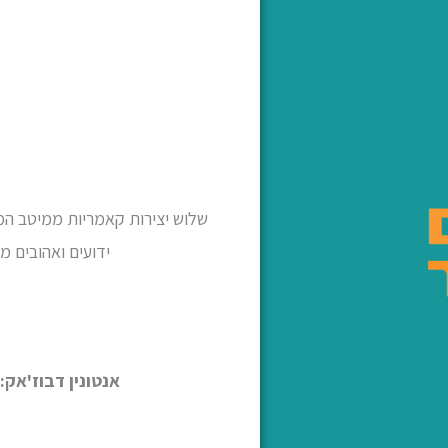
שלוש יצירות קאמריות ממיטב המ
ידועים ואהובים 
אנטונין דבוז'אק: