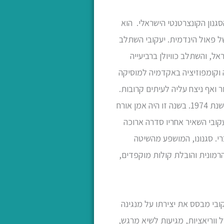
ב הסגנון הקונצרטנטי הישראלי. הוא
ו של פאול הינדמית. יעקובי השתלב
ניה עלה לארץ ישראל, והשתלב כוויולן ברביעייה
ה וקומפוזיציה באקדמיה למוסיקה
 בתזמורת רשות השידור ואף ניצח עליה לעיתים קרובות.
משנת 1958 ניגן וויולה בתזמורת הפילהרמונית הישראלית, שאף ביצעה מיצירותיו, עד לצאתו לגמלאות בשנת 1974. בשנה זו היה אמן אורח
קובי השאיר אחריו סדרה ארוכה
י. סגנונו, המושפע מהשיטה
רמונית והובלת קולות מוקפדים,
. יעקובי מבסס את יצירתו על מנגינה
 ווריאציות, מגיעות לשיא מרגש,