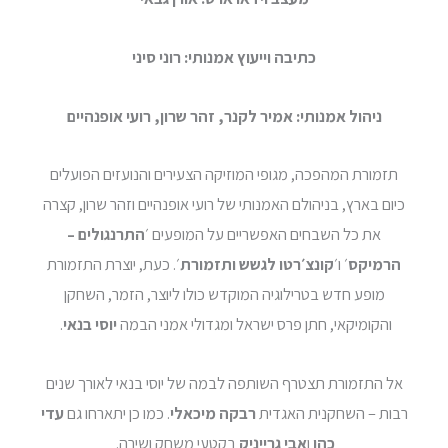
כתיבה וייעוץ אמנותי: רוני סיני
ניהול אמנותי: אמיר לקנר, זהר שרון, רועי אופנהיים
תזמורת המהפכה, מגופי המוזיקה הצעירים והנועזים הפועלים
כיום בארץ, בניהולם האמנותי של רועי אופנהיים וזהר שרון, קצרה
את כל השבחים האפשריים על המופעים ׳
התרנגולים –
הרמיקס
׳ ו׳
קונצ׳רטו לגשש ותזמורת
׳. כעת, יוצרת התזמורת
מופע חדש בטרילוגיה המוקדש כולו ליוצר, הזמר, השחקן
והקומיקאי, חתן פרס ישראל ומגדולי אמני הבמה
יוסי בנאי
.
אל התזמורת תצטרף השותפה לבמה של יוסי בנאי לאורך שנים
רבות – השחקנית האגדית
רבקה מיכאלי
. כמו כן יתארחו גם
עדי
כהן
ו
אבי גרייניק
בקטעי משחק ושירה.