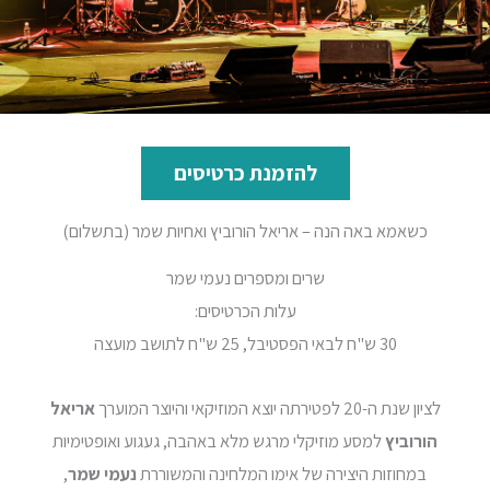
להזמנת כרטיסים
כשאמא באה הנה – אריאל הורוביץ ואחיות שמר (בתשלום)
שרים ומספרים נעמי שמר
עלות הכרטיסים:
30 ש"ח לבאי הפסטיבל, 25 ש"ח לתושב מועצה
לציון שנת ה-20 לפטירתה יוצא המוזיקאי והיוצר המוערך
אריאל
הורוביץ
למסע מוזיקלי מרגש מלא באהבה, געגוע ואופטימיות
במחוזות היצירה של אימו המלחינה והמשוררת
נעמי שמר
,