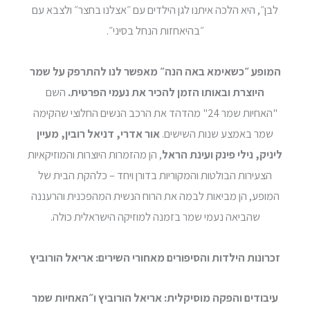
לבן״, היא הלכה איתנו לגן הילדים עם ״אצלנו בחצר״ ולצבא עם
״בהיאחזות הנחל בסיני״.
המופע ״כשאימא באה הנה״ מאפשר לנו להתרפק על שמר
היוצרת ובאותו הזמן להכיר את נעמי הפרטית.
השם
"האחיות שמר 24" מהדהד את הרכב הנשים החלוצי שהקימה
שמר באמצע שנות השישים.
אור אדרי, דניאל רובין, מעיין
ליניק, נילי פינק ועינת הראל
, הן מהזמרות היוצרות והמוזיקאיות
הצעירות הבולטות והמקוריות בדורן ויחד – כלהקת הבית של
המופע, הן מביאות לבמה את הרוח הנשית המהפכנית והרעננה
שהביאה נעמי שמר בזמנה למוזיקה הישראלית כולה.
זכרונות הילדות והסיפורים מאחורי השירים: אריאל הורוביץ
עיבודים והפקה מוסיקלית: אריאל הורוביץ ו״האחיות שמר