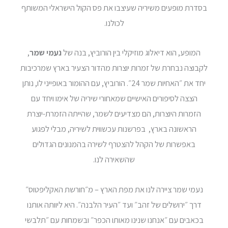
בסדרת מופעים משיריה שעיצבו את פס הקול הישראלי המשותף
לכולנו.
המופע, הוא דיאלוג מוזיקלי בין הורוביץ, בנה של
נעמי שמר
,
לקבוצה נבחרת של זמרות יוצרות מהדור הצעיר בארץ שמרכיבות
יחד את ״האחיות שמר 24״. הורוביץ, עם ההומור באופייני לו, נותן
הצצה לסיפורים האישיים שמאחורי שיריה של אימו ויחד עם
הזמרות היוצרות, הם מצדיעים לשמר, שהייתה הזמרת-יוצרת
הראשונה בארץ, בפרשנות עכשווית לשיריה, מבלי לפגוע
באפשרות של הקהל להצטרף לשירה בהמנונים הגדולים
שהשאירה לנו.
נעמי שמר ציירה לנו את מפת הארץ – מ״חורשת האקליפטוס״
דרך ״ירושלים של זהב״ ועד ״העיר הלבנה״. היא ליוותה אותנו
בכאבים עם ״אנחנו שנינו מאותו הכפר״ ובשמחות עם ״תלבשי