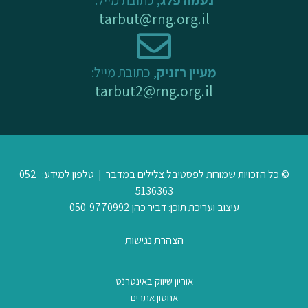
tarbut@rng.org.il
מעיין רזניק
, כתובת מייל:
tarbut2@rng.org.il
© כל הזכויות שמורות לפסטיבל צלילים במדבר | טלפון למידע: 052-
5136363
עיצוב ועריכת תוכן: דביר כהן 050-9770992
הצהרת נגישות
אוריון שיווק באינטרנט
אחסון אתרים