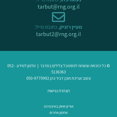
tarbut@rng.org.il
מעיין רזניק
, כתובת מייל:
tarbut2@rng.org.il
© כל הזכויות שמורות לפסטיבל צלילים במדבר | טלפון למידע: 052-
5136363
עיצוב ועריכת תוכן: דביר כהן 050-9770992
הצהרת נגישות
אוריון שיווק באינטרנט
אחסון אתרים