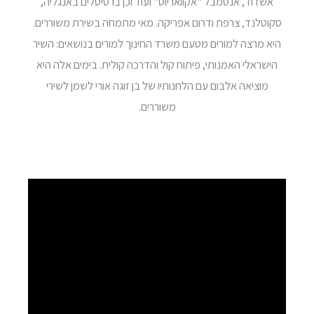
אשדוד, אנסמבל "אקוואריוס" ועוד וכן ברסיטלים באנגליה,
סקוטלנד, צרפת ודרום אפריקה. מאי מתמחה בשירת משוררים.
היא מרצה למורים מטעם משרד החינוך למורים בנושאים: השיר
הישראלי האמנותי, פיתוח קול והדרכה קולית. בימים אלה היא
מוציאה אלבום עם הלחנותיו של בן זוגה אורי לשמן לשירי
משוררים.