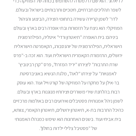
לדיאלוג". הוא שם לו למטרה להשתמש בכוחה של המוזיקה כדי
לשפר תהליכים חברתיים, חינוכיים ותרבותיים בישראל ובעולם.
לדר' לשמן קריירה עשירה בתחומי היצירה, הביצוע והניהול
המוזיקלי: הוא ניצח על תזמורות ובתי אופרה רבים בארץ ובעולם
ביניהם: בית האופרה "תיאטרון ורדי" איטליה, הפילהרמונית
הישראלית, הפילהרמונית של יוהנסבורג, הקאמרטה הישראלית
ירושלים, התזמורת הקאמרית הישראלית ועוד. הוא זכה ב-"פרס
שרת התרבות" ליצירתו "יריד המזרח", פרס "קרן רבינוביץ'
לאמנויות" על יצירתו "לאה", מלגת הנשיא באוניברסיטת
בר-אילן על מחקרו על המוזיקה של קורט וייל ועוד. הוא עוסק
רבות בהלחנת שירי משוררים ויצירותיו מנוגנות בארץ ובעולם.
לשמן ניהל אמנותית פסטיבלים ואירועים רבים באולמות מרכזיים
כהיכל התרבות בת-א, תיאטרון ירושלים, תיאטרון הקאמרי, צוותא,
בית אביחי ועוד. בשנים האחרונות הוא שימש כמנהלו האמנותי
של "פסטיבל צלילי ילדות בחולון".