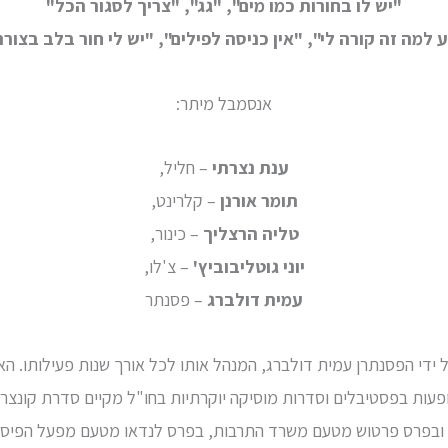
"יש לו בחורות כמו מים", "גג", "צריך לסגור הכל"
ע למה זה קורה לי", "אין כניסה לפילים",
"יש לי חור בלב בצור
אנסמבל מיתר:
ענת נצרתי
– חליל,
תומר אורנן
– קלרינט,
טליה הרצליך
– כינור,
יוני גוטליבוביץ'
– צ'לו,
עמית דולברג
– פסנתר
סמבל הוקם בשנת 2004 על ידי הפסנתרן עמית דולברג, המנהל אותו לכל אורך שנות פעי