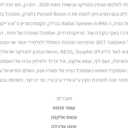
האקדמיה Charles Cros בצרפת לאלבום מצטיין במוזיק
ובעולם. עם האולמות והפסטיבלים בהם הופיע ניתן למ
ManiFeste בפאריס, הביאנלה של ונציה, ה-BKA וה-Radial System בב
ג, 92Y בניו יורק, מרכז באנף בקנדה ועוד. פרויקט תדרים, אנסמבל העתודה של מית
בארץ ובחו״ל עולה מדי שנה. החל מאוקטובר 2017 מתקיימת התכנית כמסלול לתלמי
בירושלים. תקליטורים של מיתר יצאו לאור בלייבלים phir
 פאניסלו, ינעם ליף, עמוס אלקנה, איל אדלר ולמלחין הבית של האנסמב
 האנסמבל משמש כאנסמבל הבית של סטודיו אנט, האולם החדש של ע
יתר זוכה לתמיכת הקרן ע"ש אדל וג'ון גריי, מר דן יקיר, משפחת גבעול 
מעבדים:
עופר פנחס
עמוס אלקנה
יונתן אלבלק