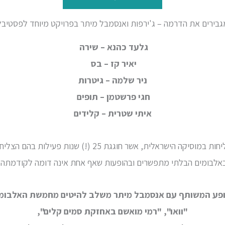
גבירים את הדרמה – ג'ירפות ואנסמבל מיתר בפרויקט מיוחד לפסטיבל
גלעד כהנא – שירה
יאיר קז – בס
ניר שלמה – גיטרות
חגי פרשטמן – תופים
איתי שטרית – קלידים
חות במוסיקה הישראלית, אשר חוגגת
25 (!) שנות פעילות
בהם הצליחו
אלבומים הבלתי מתפשרים ובהופעות
שאף אחת אינה דומה לקודמתה.
פע המשותף עם אנסמבל מיתר משלב להיטים מחמשת האלבומי
"וואו", "רמי מואשם באחזקת סמים קלים",