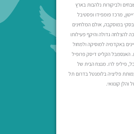
ה עכשווית בשנת 2018. כמו כן, הוא זוכה לשבחים ולביקורות נלהבות בארץ
נות את ה-Purcell Room בלונדון, פסטיבל ברייטון, מרכז פומפידו ופסטיבל
רלין, הקונסרבטוריון ע"ש צ'ייקובסקי במוסקבה, אולם המלחינים
ר, זוכה להצלחה גדולה והיקף פעילותו
די תואר שני מצטיינים באקדמיה למוסיקה ולמחול
Verso, NEOS, Sou ובמכון למוזיקה ישראלית. האנסמבל הקליט דיסק פרופיל
ל, פיליפ לרו. מנצח הבית של
מותת פליציה בלומנטל בדרום תל
והלן קונוואי.