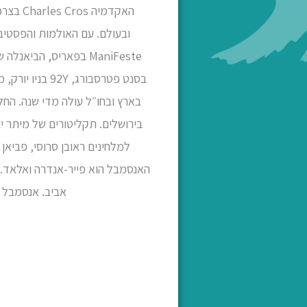
בסנט פטרסבור
למלחינים ראובן סרוסי, פביאן
האנסמבל הוא פייר-אנדרה ואלאד.
אביב. אנסמבל מ