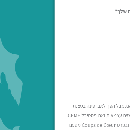
ה שלך"
לותו. האנסמבל הפך לאבן פינה בסצנת
המוסיקה הקאמרית בארץ, ולצד הופעות בפסטיבלים וסדרות מוסיקה יוקרתיות בחו"ל מקיים סדרת קונצרטים עצמאית ואת פסטיבל CEME.
אנסמבל מיתר זכה בפרס בנימיני ובפרס פרטוש מטעם משרד התרבות, בפרס לנדאו מטעם מפעל הפיס ובפרס Coups de Cœur מטעם