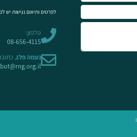
לפרטים ותיאום נגישות יש לפ
טלפון:
08-656-4115
נעמה פלג
, כתובת
rbut@rng.org.il