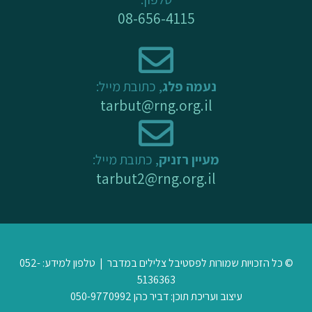
f
08-656-4115
נעמה פלג
, כתובת מייל:
tarbut@rng.org.il
מעיין רזניק
, כתובת מייל:
tarbut2@rng.org.il
© כל הזכויות שמורות לפסטיבל צלילים במדבר | טלפון למידע: 052-
5136363
עיצוב ועריכת תוכן: דביר כהן 050-9770992