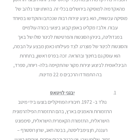
מהאקדמיה למוסיקה בירושלים בכלי זה. בהיותו יוצר נלהב של
מוסיקה עכשווית, הוא ביצע יצירות רבות שנכתבו והוקדשו במיוחד
עבורו. אלבז מקליט באופן קבוע ביצועי בכורה עולמיים
במנדולינה, ביניהן הסונטות והפרטיטות לכינור סולו של באך
והסונטות לכינור של מוצרט. לצד פעילותו כאמן מבצע על הבמה,
הוא עוסק גם בחינוך ובהוראה. זכה בפרס ראשון, בתחרות
הבינלאומית לביצוע יצירות מקור שהתקיימה בלה- ריוחה, ספרד,
בה התמודדו הרכבים מ 22 מדינות.
יבגני לויטאס
נולד ב- 1972. חיבוריו המוזיקליים בוצעו בידי מיטב
התזמורות והאמנים בארץ, בהם התזמורת הפילהרמונית
הישראלית, התזמורת הקאמרית הישראלית, סימפונט
רעננה, חן צימבליסטה, בבטה חאג, שרון רוסטורף –
זמיר, שלומי שבן, יוני רכטר ורבים אחרים. יצירותיו בוצעו