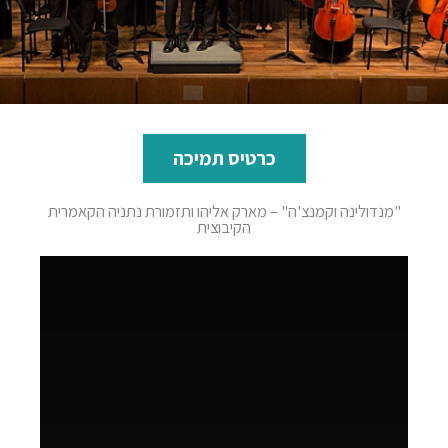
כרטיס תמיכה
"מנדולינה וקמנצ'ה" – מארק אליהו ותזמורת נתניה הקאמרית
הקיבוצית