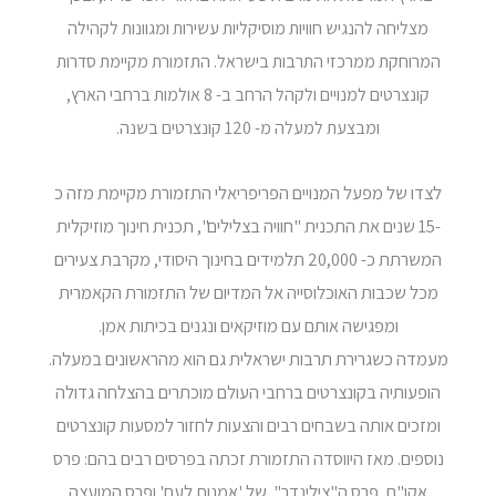
מצליחה להנגיש חוויות מוסיקליות עשירות ומגוונות לקהילה
המרוחקת ממרכזי התרבות בישראל. התזמורת מקיימת סדרות
קונצרטים למנויים ולקהל הרחב ב- 8 אולמות ברחבי הארץ,
ומבצעת למעלה מ- 120 קונצרטים בשנה.
לצדו של מפעל המנויים הפריפריאלי התזמורת מקיימת מזה כ
-15 שנים את התכנית "חוויה בצלילים", תכנית חינוך מוזיקלית
המשרתת כ- 20,000 תלמידים בחינוך היסודי, מקרבת צעירים
מכל שכבות האוכלוסייה אל המדיום של התזמורת הקאמרית
ומפגישה אותם עם מוזיקאים ונגנים בכיתות אמן.
מעמדה כשגרירת תרבות ישראלית גם הוא מהראשונים במעלה.
הופעותיה בקונצרטים ברחבי העולם מוכתרים בהצלחה גדולה
ומזכים אותה בשבחים רבים והצעות לחזור למסעות קונצרטים
נוספים. מאז היווסדה התזמורת זכתה בפרסים רבים בהם: פרס
אקו"ם, פרס ה"צילינדר" של 'אמנות לעם' ופרס המועצה