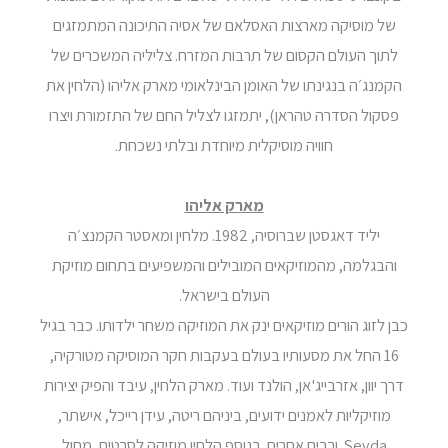
של מוסיקה מארצות האסלאם של אסיה התיכונה המתמזגים
לתוך העולם הקסום של תרבות המזרח. צליליה המשכרים של
הקמנג׳ה בנגינתו של האומן הבינלאומי מארק אליהו (הלחין את
פסקול הסדרה טהראן), יתמזגו לצליל החם של התזמורת ויצרו
חוויה מוסיקלית מיוחדת ובלתי נשכחת.
מארק אליהו
יליד דאגסטן שברוסיה, 1982. מלחין ומאסטר הקמנצ׳ה
והבגלמה, מהמוזיקאים המובילים והמשפיעים בתחום מוזיקת
העולם בישראל.
כבן לזוג הורים מוזיקאים ינק את המוזיקה משחר ילדותו. כבר בגיל
16 החל את מסעותיו בעולם בעקבות חקר המוסיקה מטורקיה,
דרך יוון, אזרבייג'אן, הולנד ועוד. מארק הלחין, עיבד והפיק יצירות
מוזיקליות לאמנים ידועים, ביניהם ריטה, עידן רייכל, אישתר,
Sevda ורבים אחרים. בנוסף הלחין מוזיקה לסרטים, מחול