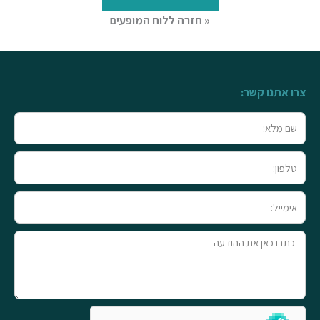
« חזרה ללוח המופעים
צרו אתנו קשר:
שם
מלא
טלפון
אימייל
טקסט