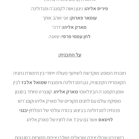
פיריס אליהו:
ניגון נאווה לקמנג׳ה ומנדולינה
עומאר פארוק:
אני אוהב אותך
מארק אליהו:
דרכי
לחן עממי פרסי:
שאנה
על התכנית:
תוכנית המופע מוקדשת לשיתוף פעולה ייחודי בין תזמורת נתניה
הקאמרית הקיבוצית, נגן המנדולינה והמנצח
שמואל אלבז
לבין
אומן הקמנג׳ה הבינלאומי
מארק אליהו
. קונצרט מיוחד בסגנון
מוסיקת עולם עם לחנים מקוריים של מארק אליהו וקונצ׳רטו
פנטזיה למנדולינה בביצוע בכורה עולמי של המלחין
יבגני
לויטאס
אשר גם עיבד את לחניו של מארק אליהו.
בקונצרט שכולו יצירה ישראלית ישולבו יצירות מקוריות בסגנונות