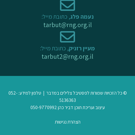
נעמה פלג
, כתובת מייל:
tarbut@rng.org.il
מעיין רזניק
, כתובת מייל:
tarbut2@rng.org.il
© כל הזכויות שמורות לפסטיבל צלילים במדבר | טלפון למידע: 052-
5136363
עיצוב ועריכת תוכן: דביר כהן 050-9770992
הצהרת נגישות