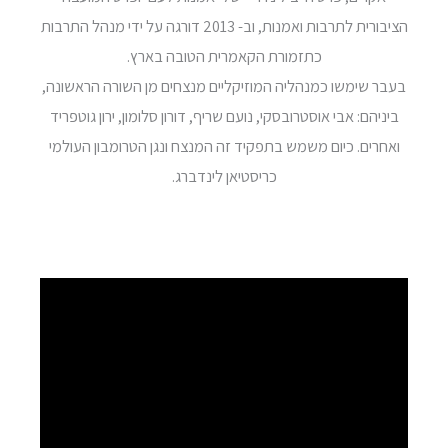
הציבורית לתרבות ואמנות, וב- 2013 דורגה על ידי מנהל התרבות
כתזמורת הקאמרית הטובה בארץ.
בעבר שימשו כמנהליה המוזיקליים מנצחים מן השורה הראשונה,
ביניהם: אבי אוסטרובסקי, נועם שריף, דורון סלומון, ירון גוטפריד
ואחרים. כיום משמש בתפקיד זה המנצח ונגן הטרומבון העולמי
כריסטיאן לינדברג.