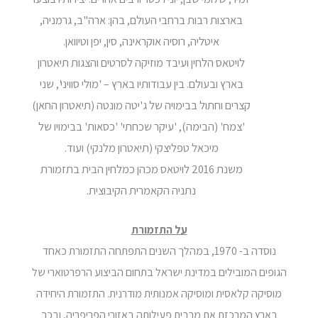
בארצות רבות ברחבי העולם, בהן: ארה"ב, גרמניה,
איטליה, רוסיה אוקראינה, סין, יפן וטיוואן.
לויטאס הלחין ועיבד מוזיקה לסרטים והצגות תיאטרון
בארץ ובעולם. בין עבודותיו בארץ – 'מולי סוויני', שני
קצרים וחתול בבימויה של ג'יטה מונטה (תיאטרון החאן)
'צמח' (הבימה), 'עיקר שכחתי' 'כסאות' בבימויו של
מיכאל טפליצקי (תיאטרון מלנקי) ועוד.
משנת 2016 לויטאס מכהן כמלחין הבית בתזמורת
נתניה הקאמרית הקיבוצית.
על התזמורת
נוסדה ב- 1970, במהלך השנים התפתחה התזמורת כאחד
הגופים המובילים במדינת ישראל בתחום הביצוע הרפרטוארי של
מוסיקה קלאסית ומוסיקה אמנותית מודרנית. התזמורת היחידה
בארץ המרכזת את מרבית פעילותה באזורי הפריפריה, ובכך