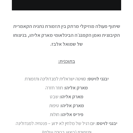
שיתוף פעולה מוזיקלי מרתק בין תזמורת נתניה הקאמרית
הקיבוצית ואמן הקמנג׳ה הבינלאומי מארק אליהו, בניצוחו
של שמואל אלבז.
בתוכנית:
יבגני לויטס:
סוויטה ישראלית למנדולינה ותזמורת
מארק אליהו:
חוזר חזרה
מארק אליהו:
שבט
מארק אליהו:
טיפות
פיריס אליהו:
חולות
יבגני לויטס:
יום רגיל של מלחין לא ידוע – פנטזיה למנדולינה
ותזמורת (ביצוע בכורה עולמי)