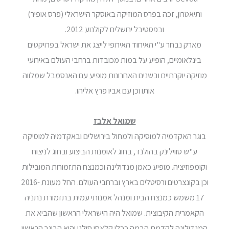
ותיאטרון, זכה בפרס המוזיקה באוסקר הישראלי (פרס אופיר)
ובפסטיבל ירושלים לקולנוע 2012.
מארק נבחר ע"י האיחוד האירופי לייצג את ישראל בפרויקטים
בינלאומיים, הופיע על במות מכובדות ברחבי העולם באירועי
מוזיקה יוקרתיים ובשנים האחרונות מופיע עם האנסמבל שמלווה
אותו וכן עם אביו פרץ אליהו.
שמואל אלבז
בוגר האקדמיה למוסיקה ולמחול בירושלים ובאקדמיה למוסיקה
ע"ש סווילינק בהולנד, בחוג לאומנות הביצוע ובחוג לניצוח
וקומפוזיציה. מופיע כאמן מנדולינה וכמנצח התזמורות המובילות
וכן בקונצרטים ורסיטלים בארץ וברחבי העולם. החל מעונת 2016-
17 משמש כמנצח הבית ומנהל אמנותי עמית בתזמורת נתניה
הקאמרית הקיבוצית. שמואל היה הישראלי הראשון שהביא את
המנדולינה לקדמת הבמה ככלי קלאסי סולני והוא הבוגר הראשון