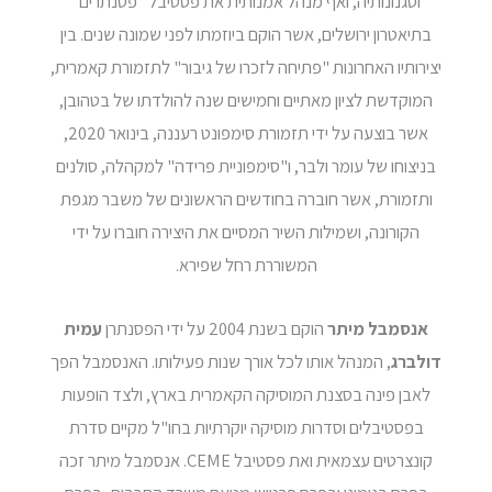
וסגנונותיה, ואף מנהל אמנותית את פסטיבל "פסנתרים"
בתיאטרון ירושלים, אשר הוקם ביוזמתו לפני שמונה שנים. בין
יצירותיו האחרונות "פתיחה לזכרו של גיבור" לתזמורת קאמרית,
המוקדשת לציון מאתיים וחמישים שנה להולדתו של בטהובן,
אשר בוצעה על ידי תזמורת סימפונט רעננה, בינואר 2020,
בניצוחו של עומר ולבר, ו"סימפוניית פרידה" למקהלה, סולנים
ותזמורת, אשר חוברה בחודשים הראשונים של משבר מגפת
הקורונה, ושמילות השיר המסיים את היצירה חוברו על ידי
המשוררת רחל שפירא.
אנסמבל מיתר
הוקם בשנת 2004 על ידי הפסנתרן
עמית
דולברג
, המנהל אותו לכל אורך שנות פעילותו. האנסמבל הפך
לאבן פינה בסצנת המוסיקה הקאמרית בארץ, ולצד הופעות
בפסטיבלים וסדרות מוסיקה יוקרתיות בחו"ל מקיים סדרת
קונצרטים עצמאית ואת פסטיבל CEME. אנסמבל מיתר זכה