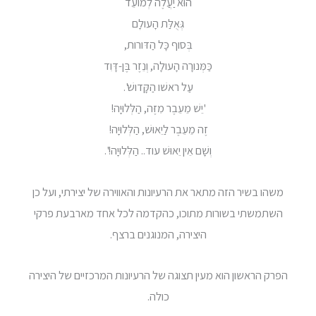
הוּא יַעֲלֶה לְמועֵד
גְּאֻלַּת הָעולָם
בְּסוף כָּל הַדּורות,
כַּמְּנורָה הָעולָה, וְנֵזֶר בֶּן-דָּוִד
עַל ראשׁו הַקָּדושׁ'.
'יֵשׁ מֵעֵבֶר מִזֶּה, הַלְּלוּיָה!
זֶה מֵעֵבֶר לַיֵאוּשׁ, הַלְּלוּיָה!
וְשָׁם אֵין יֵאוּשׁ עוד.. הַלְּלוּיָה!'.
משהו בשיר הזה מתאר את הרעיונות והאווירה של יצירתי, ועל כן
השתמשתי בשורות מתוכו, כהקדמה לכל אחד מארבעת פרקי
היצירה, המנוגנים ברצף.
הפרק הראשון הוא מעין תצוגה של הרעיונות המרכזיים של היצירה
כולה.