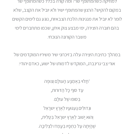
למוזיקה כשהמתופף שר? ומה קורה בכלל כשהמתופף שר
במקום להקיש? הרצון שהמתופף ישיר ולא יוביל את הקצב, שלא
לומר לא יוביל את מנגינות הלכת הצבאיות, נוגע גם לימים הקשים
בהם חוברה היצירה, ימי מבצע צוק איתן, שכמו מתחברים לימי
משבר הקורונה הנוכחי.
במהלך כתיבת היצירה עלה בזיכרוני שיר משיריו המוקדמים של
אורי צבי גרינברג, המוקדש לדמותו של ישוע, כאדם יהודי:
'תָּלוּי בְּאֶמְצָע הָעולָם וְצופֶה
עַד סוף כָּל הַדּורות,
בְּסופו שֶׁל עולָם.
וּגְדולִים גַּעְגּוּעָיו לְאֶרֶץ יִשרָאֵל
וְהוּא יָשׁוּב לְאֶרֶץ יִשרָאֵל בְּטַלִית,
שֶׁהָיְתָה עַל כְּתֵפָיו בְּעָמְדו לִצְלִיבָה.