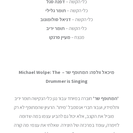
כלי הקשה –
דפנה סגל
כלי הקשה –
תומר גלילי
כלי הקשה –
דניאל סולומונוב
כלי הקשה –
תומר יריב
מנצח –
מעיין פרנקו
מיכאל וולפה: המתופף שר –
Michael Wolpe: The
Drummer is Singing
'המתופף שר'
חוברה במיוחד עבור נגן כלי הנקישה תומר יריב
ותלמידיו, ועבור חברי אנסמבל 'מיתר'. הרעיון שהמתופף לא רק
מוביל את הקצב, אלא יכול גם להביע עצמו במה שדומה
לזימרה, עומד במרכזה של היצירה. שאלתי את עצמי: מה קורה