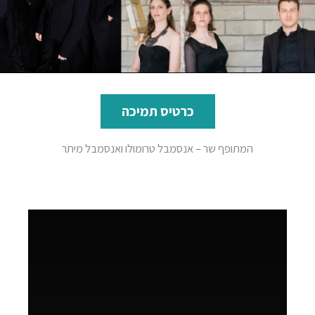
כרטיס תמיכה
המתופף שר – אנסמבל טרומולו ואנסמבל מיתר