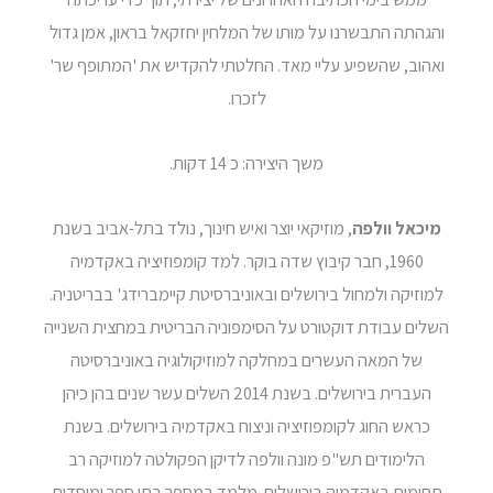
והגהתה התבשרנו על מותו של המלחין יחזקאל בראון, אמן גדול
ואהוב, שהשפיע עליי מאד. החלטתי להקדיש את 'המתופף שר'
לזכרו.
משך היצירה: כ 14 דקות.
מיכאל וולפה
, מוזיקאי יוצר ואיש חינוך, נולד בתל-אביב בשנת
1960, חבר קיבוץ שדה בוקר. למד קומפוזיציה באקדמיה
למוזיקה ולמחול בירושלים ובאוניברסיטת קיימברידג' בבריטניה.
השלים עבודת דוקטורט על הסימפוניה הבריטית במחצית השנייה
של המאה העשרים במחלקה למוזיקולוגיה באוניברסיטה
העברית בירושלים. בשנת 2014 השלים עשר שנים בהן כיהן
כראש החוג לקומפוזיציה וניצוח באקדמיה בירושלים. בשנת
הלימודים תש"פ מונה וולפה לדיקן הפקולטה למוזיקה רב
תחומית באקדמיה בירושלים. מלמד במספר בתי ספר ומוסדות