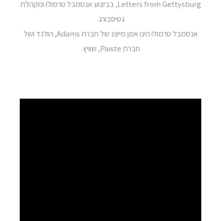
Letters from Gettysburg, בביצוע אנסמבל טרמולו ומקהלת
גטיסבורג.
אנסמבל טרמולו הינו אמן מייצג של חברת Adams, הולנד ושל
חברת Paiste, שוויץ.