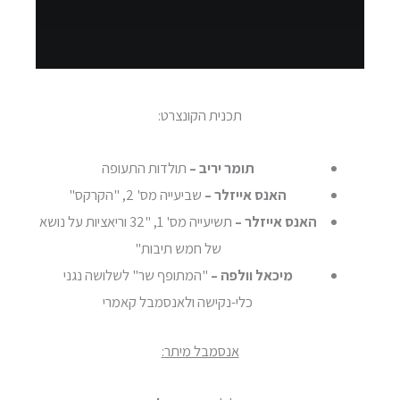
תכנית הקונצרט:
תומר יריב –
תולדות התעופה
האנס אייזלר –
שביעייה מס' 2, "הקרקס"
האנס אייזלר –
תשיעייה מס' 1, "32 וריאציות על נושא
של חמש תיבות"
מיכאל וולפה –
"המתופף שר" לשלושה נגני
כלי-נקישה ולאנסמבל קאמרי
אנסמבל מיתר
: