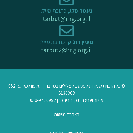
נעמה פלג
, כתובת מייל:
tarbut@rng.org.il
מעיין רזניק
, כתובת מייל:
tarbut2@rng.org.il
© כל הזכויות שמורות לפסטיבל צלילים במדבר | טלפון למידע: 052-
5136363
עיצוב ועריכת תוכן: דביר כהן 050-9770992
הצהרת נגישות
אוריון שיווק באינטרנט