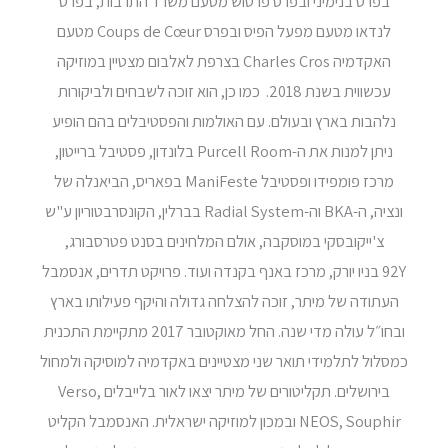
בפרס בנימיני ובפרס פרטוש מטעם משרד התרבות, בפרס
לנדאו מטעם מפעל הפיס ובפרס Coups de Cœur מטעם
האקדמיה Charles Cros בצרפת לאלבום מצטיין במוזיקה
עכשווית בשנת 2018. כמו כן, הוא זוכה לשבחים ולביקורות
נלהבות בארץ ובעולם. עם האולמות והפסטיבלים בהם הופיע
ניתן למנות את ה-Purcell Room בלונדון, פסטיבל ברייטון,
מרכז פומפידו ופסטיבל ManiFeste בפאריס, הביאנלה של
ונציה, ה-BKA וה-Radial System בברלין, הקונסרבטוריון ע"ש
צ'ייקובסקי במוסקבה, אולם המלחינים בסנט פטרסבורג,
92Y בניו יורק, מרכז באנף בקנדה ועוד. פרויקט תדרים, אנסמבל
העתודה של מיתר, זוכה להצלחה גדולה והיקף פעילותו בארץ
ובחו״ל עולה מדי שנה. החל מאוקטובר 2017 מתקיימת התכנית
כמסלול לתלמידי תואר שני מצטיינים באקדמיה למוסיקה ולמחול
בירושלים. תקליטורים של מיתר יצאו לאור בלייבלים Verso,
NEOS, Souphir ובמכון למוזיקה ישראלית. האנסמבל הקליט