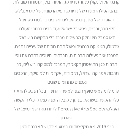
קרנגי הול ולינקולן סנטר (ניו יורק), הוליווד בול, תזמורות מובילות
ובהם הפילהרמונית של ניו יורק, הפילהרמונית של לוס אנג'לס,
האופרה של מינכן ובפסטיבלים חשובים כדוגמת פסטיבל
זלצבורג, ורבייה, פסטיבל ישראל ועוד רבים ברחבי העולם.
האנסמבל הינו חלק מפעילות מרכז כלי ההקשה בישראל-
טרמולו, הממוקם בנתניה ופועל תחת חסותה של עיריית נתניה.
המרכז יוצר פעילות תרבותית, חברתית וחינוכית רחבה עם גופי
תרבות כגון התיאטרון הקאמרי, המרכז למוסיקה ירושלים, קרן
תרבות אמריקה ישראל, תזמורות, אקדמיות למוסיקה, הרכבים
ואמנים מתחומים שונים.
טרמולו משמש כיועץ חיצוני למשרד החינוך בכל הנוגע להוראת
כלי ההקשה בישראל. בנוסף, קיבל הזמנה מארגון כלי ההקשה
העולמי Percussive Arts Society להיות גוף רשמי מייצג של
הארגון.
ביוני 2019 יצא תקליטור ובו ביצוע יצירתו של אבנר דורמן-