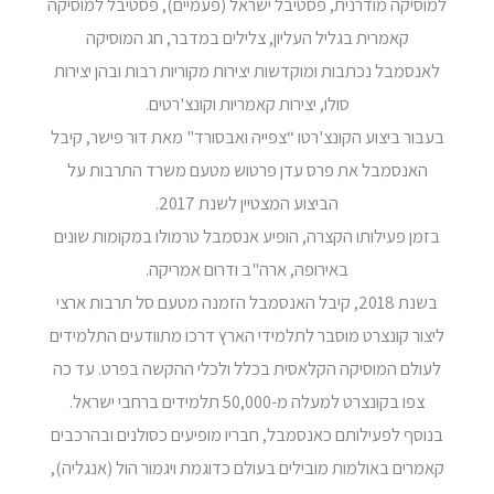
למוסיקה מודרנית, פסטיבל ישראל (פעמיים), פסטיבל למוסיקה
קאמרית בגליל העליון, צלילים במדבר, חג המוסיקה
לאנסמבל נכתבות ומוקדשות יצירות מקוריות רבות ובהן יצירות
סולו, יצירות קאמריות וקונצ'רטים.
בעבור ביצוע הקונצ'רטו “צפייה ואבסורד" מאת דור פישר, קיבל
האנסמבל את פרס עדן פרטוש מטעם משרד התרבות על
הביצוע המצטיין לשנת 2017.
בזמן פעילותו הקצרה, הופיע אנסמבל טרמולו במקומות שונים
באירופה, ארה"ב ודרום אמריקה.
בשנת 2018, קיבל האנסמבל הזמנה מטעם סל תרבות ארצי
ליצור קונצרט מוסבר לתלמידי הארץ דרכו מתוודעים התלמידים
לעולם המוסיקה הקלאסית בכלל ולכלי ההקשה בפרט. עד כה
צפו בקונצרט למעלה מ-50,000 תלמידים ברחבי ישראל.
בנוסף לפעילותם כאנסמבל, חבריו מופיעים כסולנים ובהרכבים
קאמרים באולמות מובילים בעולם כדוגמת ויגמור הול (אנגליה),