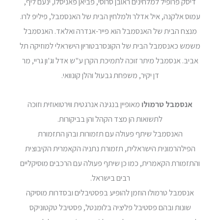
דיסק פרופיל למלחינים ראובן סרוסי, פביאן פאניסלו, ינעם ליף,
עמוס אלקנה, איל אדלר ולמלחין הבית של האנסמבל, פיליפ לרו.
מנצח הבית של האנסמבל הוא פייר-אנדרה ואלאד. האנסמבל
משמש כאנסמבל הבית של הקונסרבטוריון הישראלי למוזיקה תל
אביב. אנסמבל מיתר זוכה לתמיכת הקרן ע"ש אדל וג'ון גריי, מר
דן יקיר, משפחת גבעול והלן קונוואי.
אנסמבל טרמולו
מאופיין בנגינה אנרגטית ווירטואוזית וזוכה
לתשואות הן מצד הקהל והן בביקורות.
האנסמבל שיתף פעולה עם תזמורות ובהן התזמורת
הפילהרמונית הישראלית, תזמורת נתניה הקאמרית הקיבוצית
והתזמורת הקאמרית, כמו כן שיתף פעולה עם הרכבים מוסיקליים
רבים בישראל.
אנסמבל טרמולו הוזמן להופיע בפסטיבלים ובסדרות מוסיקה
שונות ובהם פסטיבל פליציה בלומנטל, פסטיבל טקטוניקס