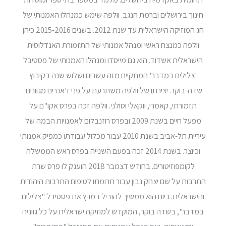
חינוך בירושלים וברמת הנגב. וולפה שימש כמנהלו האמנותי של
חג המוזיקה הישראלית עד שנת 2012. בשנים 2015-2016 כיהן
וולפה כמנצח ראשי ומנהל אמנותי של התזמורת האנדלוסית
הישראלית אשדוד. הוא גם מייסדו ומנהלו האמנותי של פסטיבל
'צלילים במדבר' המתקיים מזה עשרים ושלוש שנה בקיבוץ
שדה-בוקר. יצירתו של וולפה משתרעת על פני ז'אנרים מגוונים:
תזמורתי, קאמרי, ווקאלי וסולני. וולפה זכה בפרס אקו"ם על
מפעל חיים בשנת 2009 ובפרס רוזנבלום לאמנויות הבמה של
עיריית תל-אביב בשנת 2010 עבור מכלול עבודתו כמפיק אמנותי
וכיוצר. בשנת 2014 זכה בפעם השנייה בפרס ראש הממשלה
לקומפוזיטורים. בחודש דצמבר 2018 הוענק לו פרס שרת
התרבות על שם יצחק נבון עבור תרומתו לטיפוח התרבות היהודית
והישראלית. כיום הוא ממשיך להוביל במרץ את פסטיבל "צלילים
במדבר", בשדה בוקר, המוקדש למוזיקה ישראלית על כל גווניה