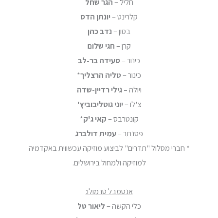
חליל –
הגר שחל
קלרינט –
יונתן הדס
בסון –
נדב כהן
קרן –
חגי שלום
כינור –
סעידה בר-לב
כינור –
טליה הרצליך
*
ויולה
– גילי רדיין-שדה
צ'לו –
יוני גוטליבוביץ'
קונטרבס –
קאי ג'ק
*
פסנתר –
עמית דולברג
* חברי מסלול "תדרים" לביצוע מוזיקה עכשווית באקדמיה
למוזיקה ולמחול בירושלים.
אנסמבל טרמולו:
כלי הקשה –
ליאור טל