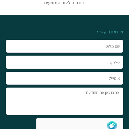
« חזרה ללוח המופעים
צרו אתנו קשר:
שם
מלא
טלפון
אימייל
טקסט