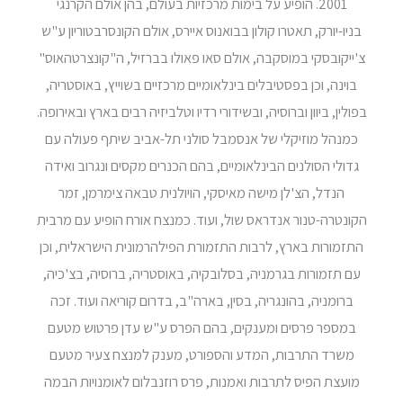
2001. הופיע על בימות מרכזיות בעולם, בהן אולם הקרנגי
בניו-יורק, תאטרו קולון בבואנוס איירס, אולם הקונסרבטוריון ע"ש
צ'ייקובסקי במוסקבה, אולם סאו פאולו בברזיל, ה"קונצרטהאוס"
בוינה, וכן בפסטיבלים בינלאומיים מרכזיים בשוייץ, באוסטריה,
בפולין, ביוון וברוסיה, ובשידורי רדיו וטלביזיה רבים בארץ ובאירופה.
כמנהל מוזיקלי של אנסמבל סולני תל-אביב שיתף פעולה עם
גדולי הסולנים הבינלאומיים, בהם הכנרים מקסים ונגרוב ואידה
הנדל, הצ'לן מישה מאיסקי, הויולנית טבאה צימרמן, זמר
הקונטרה-טנור אנדראס שול, ועוד. כמנצח אורח הופיע עם מרבית
התזמורות בארץ, לרבות התזמורת הפילהרמונית הישראלית, וכן
עם תזמורות בגרמניה, בסלובקיה, באוסטריה, ברוסיה, בצ'כיה,
ברומניה, בהונגריה, בסין, בארה"ב, בדרום קוריאה ועוד. זכה
במספר פרסים ומענקים, בהם הפרס ע"ש עדן פרטוש מטעם
משרד התרבות, המדע והספורט, מענק למנצח צעיר מטעם
מועצת הפיס לתרבות ואמנות, פרס רוזנבלום לאומנויות הבמה