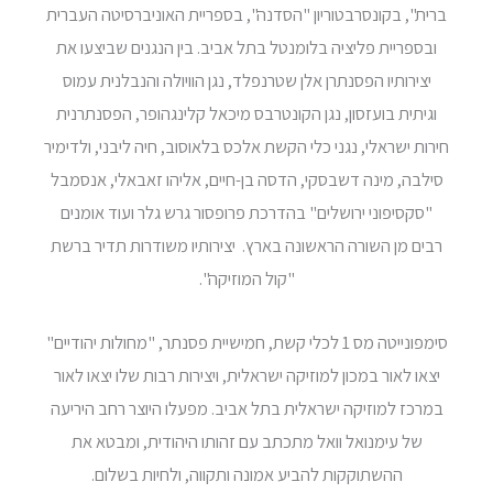
ברית", בקונסרבטוריון "הסדנה", בספריית האוניברסיטה העברית
ובספריית פליציה בלומנטל בתל אביב. בין הנגנים שביצעו את
יצירותיו הפסנתרן אלן שטרנפלד, נגן הוויולה והנבלנית עמוס
וגיתית בועזסון, נגן הקונטרבס מיכאל קלינגהופר, הפסנתרנית
חירות ישראלי, נגני כלי הקשת אלכס בלאוסוב, חיה ליבני, ולדימיר
סילבה, מינה דשבסקי, הדסה בן-חיים, אליהו זאבאלי, אנסמבל
"סקסיפוני ירושלים" בהדרכת פרופסור גרש גלר ועוד אומנים
רבים מן השורה הראשונה בארץ. יצירותיו משודרות תדיר ברשת
"קול המוזיקה".
סימפונייטה מס 1 לכלי קשת, חמישיית פסנתר, "מחולות יהודיים"
יצאו לאור במכון למוזיקה ישראלית, ויצירות רבות שלו יצאו לאור
במרכז למוזיקה ישראלית בתל אביב. מפעלו היוצר רחב היריעה
של עימנואל וואל מתכתב עם זהותו היהודית, ומבטא את
ההשתוקקות להביע אמונה ותקווה, ולחיות בשלום.