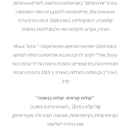
בפרס "יונת השלום" ביום השלום הבינלאומי, לשיר
All Around
the Universe
, מילים ומנגינה להמנון בית הספר המונטסורי,
קולומביה, דרום קרוליינה. בשנת 2018 זכתה בפרס עידוד
היצירה, אקו"ם, להקלטת מיני אלבום להכות בפסנתר.
בשנת 2014 יזמה את הפרויקט האינטראקטיבי " Music Tells
The Story" לקרוב ילדים בשכבות אוכלוסייה נכשלות למוזיקה
תוכניתית והרכבים קאמריים. התוכנית נתמכה על ידי קרנות רבות
בארה’’ב וכן נוסתה בהצלחה באשדוד ב 2019 בתמיכת תוכנית
קרב.
’’קולות קוראים : קולות בנשמה’’
ק֣וֹל קוֹרֵ֔א בַּמִּדְבָּ֕ר , (ישעיהו פרק מ פסוק ג)
נקראים קולות, נקראים שמות, ואין עונה. נקרע הלב ואין מי שיתקן
אותו בחזרה לשלמותו.