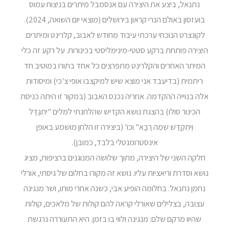
נתנאל, ביצע את היצירה עם אנסמבל מיתרים בניצוח עמוס
בועזסון באולם הנרי קראון בירושלים (מוצאי יום השואה, 2024).
לקונצרט הנוכחי ערכתי עיבוד מחודש לאבוב, קלרינט ומיתרים.
היצירה פותחת ברקע סטטי-מינימליסטי בכינורות. על רקע זה כלי
המיתר האחרים והקלרינט מתפרצים כל אחד בתורו במוטיב חד
ריתמית (בדיעבד אני מוצא שיש למיקצבו אופי צ'כי) ומיסודות
אלה בנוייה ההקדמה. אחריה נכנס האבוב (במקור זו היתה כניסת
הכינור סולו) בהצגת נושא הקדיש שהלחנתי למלים "יִתְגַּדַּל
וְיִתְקַדַּשׁ שְׁמֵהּ רַבָּא" וכו' (ביצירה זו הלחן מושמע באופן
אינסטרומנטלי בלבד, כמובן).
חלקה השני של היצירה, מתוך שלושה המנוגנים ברציפות, מציג
נושא וסדרת וריאציות עליו. נושא זה מקורו בחלום של גיסתי, אורלי
נחמן נתנאל. בחלומה הופיע אבי, כשנה אחרי מותו, ושר מנגינה
עצובה, בצלילים שאורלי קראה להם קולות של מלאכים, קולות
שהיוו מרקם שלם: מנגינה ולווי בו בזמן. היא התעוררה נרגשת