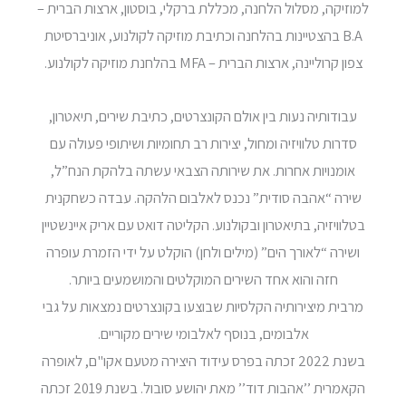
למוזיקה, מסלול הלחנה, מכללת ברקלי, בוסטון, ארצות הברית –
B.A בהצטיינות בהלחנה וכתיבת מוזיקה לקולנוע, אוניברסיטת
צפון קרוליינה, ארצות הברית – MFA בהלחנת מוזיקה לקולנוע.
עבודותיה נעות בין אולם הקונצרטים, כתיבת שירים, תיאטרון,
סדרות טלוויזיה ומחול, יצירות רב תחומיות ושיתופי פעולה עם
אומנויות אחרות. את שירותה הצבאי עשתה בלהקת הנח”ל,
שירה “אהבה סודית” נכנס לאלבום הלהקה. עבדה כשחקנית
בטלוויזיה, בתיאטרון ובקולנוע. הקליטה דואט עם אריק איינשטיין
ושירה “לאורך הים” (מילים ולחן) הוקלט על ידי הזמרת עופרה
חזה והוא אחד השירים המוקלטים והמושמעים ביותר.
מרבית מיצירותיה הקלסיות שבוצעו בקונצרטים נמצאות על גבי
אלבומים, בנוסף לאלבומי שירים מקוריים.
בשנת 2022 זכתה בפרס עידוד היצירה מטעם אקו"ם, לאופרה
הקאמרית ’’אהבות דוד’’ מאת יהושע סובול. בשנת 2019 זכתה