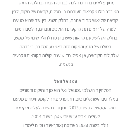
מתוך צלילים בודדים הלכה ונבנתה היצירה בחלקה הראשון
המורכב כולו מקריאות העוברות בין הכלים, קריאה של תקוה, לבין
קריאה של יאוש מתוך אהבה, בחלק השני. בין עד שהיא מגיעה
לפרץ של זרמים תת קרקעיים ההולכים וגוברים, הולכים ורמים
בחלק השלישי, עם קריאות שיש בהן כוח לחולל שינוי של ממש,
בסולם של הזמן והמקום הזה באמצע המדבר, כי נדמה
שלקולות הקוראים, אין אפילו הד שיענה. קולות הקוראים ונקרעים
בנשמה.
עמנואל וואל
המלחין הירושלמי עמנואל וואל הוא מן הוותיקים והפוריים
במלחינים הישראלים כיום. חתן פרס יצירה לקומפוזיטורים מטעם
ראש הממשלה בשנת 2013 וחתן פרס השרה לעליה ולקליטה
לעולים יוצרים ע"ש יורי שטרן בשנת 2014.
נולד בשנת 1938 באודסה (אוקראינה) וסיים לימודיו