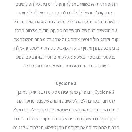
התזמורתיות העכשוויות, מנילה והפילהרמונית של הפיליפינים,
.עם הקונצ'רטו שלו לקלרינט לתזמורת, הביאנלה למוזיקה
חדשה בתל אביב עם אנסמבל מוזיקה נובה וסאו פאולו בברזיל
עם חמישיית הג׳ז שלו המשלבת מוזיקה יהודית ואלתור. מרכז
קנדי וקרנגי הול הזמינו יצירות ג׳ז לאנסמבל מורחב המשלב את
נגינתו כפסנתרן ומגזין הג׳אז דאון-ביט כינה אותו "פסנתרן-מלחין
פנטסטי עם כימיה בשפע ואקלקטיזם חסר גבולות, עם שפע
רעיונות רוח חסרת מעצורים וחוש ארכיטקטטוני נועז".
Cyclone 3
Cyclone 3, הנו פרק מתוך יצירתי מקומות בניו יורק. כמובן
שמדובר בקריצה לצ׳רלס אייבס והפרק שלפנינו מתעד את
רכבת ההרים בת מאת השנים שממוקמת בקוני איילנד, ברוקלין
בתוך הקלחת השוקקת החיים שמהווה המקום כמרכז בילוי וגם
תרבות מתחילת המאה הקודמת ניתן לשמוע הבלחות של נגינת