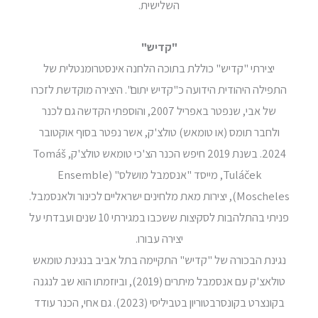
השלישית.
"קדיש"
יצירתי "קדיש" כוללת בתוכה הלחנה אינסטרומנטלית של
התפילה היהודית הידועה כ"קדיש יתום". היצירה מוקדשת לזכרו
של אבי, שנפטר באפריל 2007, והוספתי הקדשה גם לכנר
ולחבר תומס (או טומאש) טולצ'ק, אשר נפטר בסוף אוקטובר
2024. בשנת 2019 חיפש הכנר הצ'כי טומאש טולצ'ק, Tomáš
Tuláček, מייסד "אנסמבל מושלס" (Ensemble
Moscheles), יצירות מאת מלחינים ישראליים לכינור ולאנסמבל.
פניתי בהתלהבות לסקיצות ששכבו במגירתי 10 שנים ועבדתי על
יצירה עבורו.
נגינת הבכורה של "קדיש" התקיימה בתל אביב בנגינת טומאש
טולאצ'ק עם אנסמבל מיתרים (2019), וביוזמתו הוא שב לנגנה
בקונצרט בקונסרבטוריון בטביליסי (2023). גם אחי, הכנר עודד