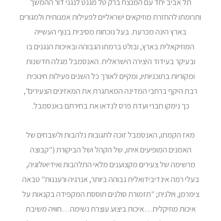
תל אביב יחד עם המנצח ברק טל מגנט לנגני דור ההמשך
ותרומתו להחזרת מוזיקאים ישראליים לפעילות אמנותית ולמגורים
בארץ הינה מכרעת. בעל נוכחות מסיבית בנוף העשייה
המוזיקאלית בארץ, ובולט ברמתו הגבוהה ובאיכות הנגנים בו
ובעיקר בעידוד היצירה הישראלית. האנסמבל מגלה חדשנות
ומקוריות בתוכניותיו, ומקיים לאורך כל השנים פעילות חינוכית
רבת היקף ברחבי המדינה המאתגרת את המאזינים הצעירים",
כך נימקו חברי ועדת פרס לנדאו את בחירתם באנסמבל.
מאז הקמתו, האנסמבל זוכה לתגובות נלהבות ולשבחים של
האמנים המופיעים איתו, של הקהל ושל הביקורת ("קבוצה
מרשימה של צעירים מקצוענים מלאי התלהבות ואידיאולוגיה,
בעלי רמה אינדיבידואלית גבוהה ביותר, אנרגיה ורעננות" טבאה
צימרמן, ויולנית; "תזמורת סולנים תוססת המקפידה בקנאות על
איכות מוזיקלית…איכות ביצוע עוצרת נשימה…חוויה משיבת