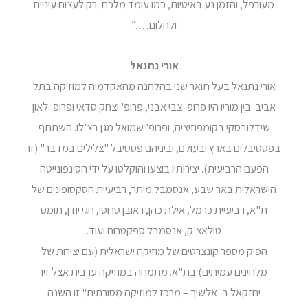
מעורפל, והזמן נע באיטיות, כמו עומד מלכת. רק לעצום עיניים
ולחלום….״
אורי נתנאל
אורי נתנאל בעל תואר שני בהלחנה מהאקדמיה למוזיקה בתל
אביב. בין מוריו היו פרופ' צבי אבני, פרופ' יצחק סדאי ופרופ' לאון
שידלובסקי בקומפוזיציה, ופרופ' שמואל מגן בצ'לו. השתתף
בפסטיבלים בארץ ובעולם, וביניהם פסטיבל "צלילים במדבר" (זו
הפעם הרביעית). יצירותיו בוצעו והוקלטו על ידי הסינפונייטה
הישראלית באר שבע, אנסמבל מיתר, רביעיית הסקסופונים של
ת"א, רביעיית כרמל, אילת כהן, ראובן סרוסי, חגי יודן, תומס
טולאצ'ק, אנסמבל ספקטרום ועוד.
הפיק מספר קונצרטים של מוזיקה ישראלית (עם יצירות של
מלחינים עמיתים) בת"א. מתמחה במוזיקה ערבית אצל זיו
יחזקאל ב"אלשיך – מרכז למוזיקה מסורתית" זו השנה