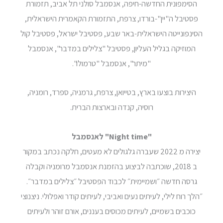
הסימפונית החדשה-חיפה, אנסמבל סולני תל אביב, תזמורת
פסטיבל ה"יין"-בורדו, צרפת, התזמורת הקאמרית הישראלית,
הסינפונייטה הישראלית-באר שבע, פסטיבל ישראל, פסטיבל קול
המוזיקה בגליל העליון, פסטיבל "צלילים במדבר", אנסמבל
"מיתר", אנסמבל "טרמולו".
היצירות בוצעו בארץ, בטייואן, צרפת, גרמניה, ספרד, רומניה,
רוסיה, קנדה ובארצות הברית.
"
Night time
" לאנסמבל
יצירה מ 2022 שעברה גלגולים לא מעטים, חלקה נכתב במקור
ב 2018, שוכתבה לביצוע בהזמנת אנסמבל מרומניה וקבלה
גרסה חדשה ״ושמיימית״ לכבוד הפסטיבל ״צלילים במדבר״.
״הלך רוח לילי, לעיתים נעים ואביבי, לעיתים קודר ואפלולי. ניצנוצי
כוכבים בשמיים, לעיתים מכוסים בעננים, אורם זוהר ולעיתים