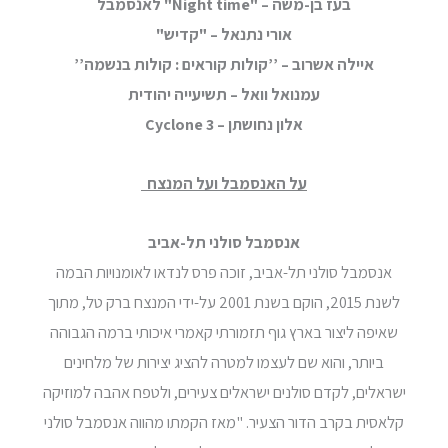
בעז בן-משה – "
Night time
" לאנסמבל
אורי נתנאל – "קדיש"
איילה אשרוב – ’’קולות קוראים : קולות בנשמה’’
עמנואל וואל – תשיעייה יהודית
אלון נחושתן –
Cyclone 3
על האנסמבל ועל המנצח
אנסמבל סולני תל-אביב
אנסמבל סולני תל-אביב, זוכה פרס לנדאו לאומנויות הבמה
לשנת 2015, הוקם בשנת 2001 על-ידי המנצח ברק טל, מתוך
שאיפה ליצור בארץ גוף תזמורתי קאמרי איכותי ברמה הגבוהה
ביותר, והוא שם לעצמו למטרה להציג יצירות של מלחינים
ישראלים, לקדם סולנים ישראלים צעירים, ולטפח אהבה למוזיקה
קלאסית בקרב הדור הצעיר. "מאז הקמתו מהווה אנסמבל סולני