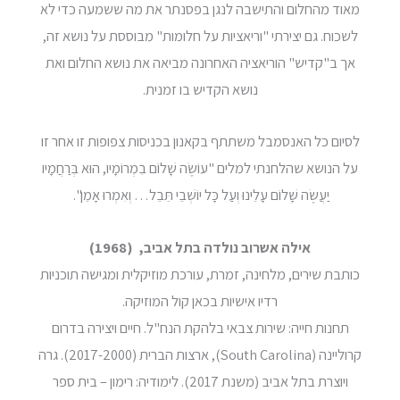
מאוד מהחלום והתישבה לנגן בפסנתר את מה ששמעה כדי לא
לשכוח. גם יצירתי "וריאציות על חלומות" מבוססת על נושא זה,
אך ב"קדיש" הוריאציה האחרונה מביאה את נושא החלום ואת
נושא הקדיש בו זמנית.
לסיום כל האנסמבל משתתף בקאנון בכניסות צפופות זו אחר זו
על הנושא שהלחנתי למלים "עוֹשֶׂה שָׁלוֹם בִמְרוֹמָיו, הוּא בְּרַחֲמָיו
יַעֲשֶׂה שָׁלוֹם עָלֵינוּ וְעַל כָּל יוֹשְׁבֵי תֵּבֵל… וְאִמְרוּ אָמֵן".
אילה אשרוב נולדה בתל אביב, (1968)
כותבת שירים, מלחינה, זמרת, עורכת מוזיקלית ומגישה תוכניות
רדיו אישיות בכאן קול המוזיקה.
תחנות חייה: שירות צבאי בלהקת הנח"ל. חיים ויצירה בדרום
קרוליינה (South Carolina), ארצות הברית (2017-2000). גרה
ויוצרת בתל אביב (משנת 2017). לימודיה: רימון – בית ספר