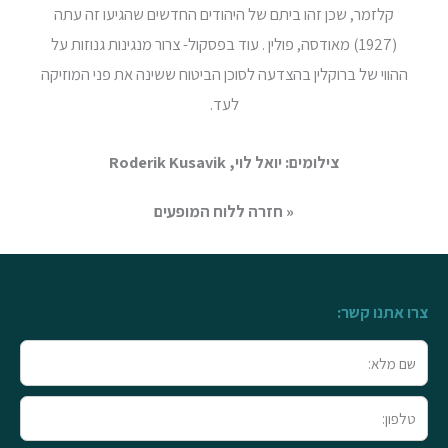
קלזמר, שכן זהו ביתם של היהודים החדשים שהגיעו זה עתה
(1927) מאודסה, פולין . עוד בפסקול- צרור מנגינות גנוזות על
ההווי של ברוקלין בהצדעה לסוכן הביטוח ששינה את פני המוזיקה
לעד.
צילומים: יואל לוי, Roderik Kusavik
« חזרה ללוח המופעים
צרו אתנו קשר:
שם
מלא
טלפון