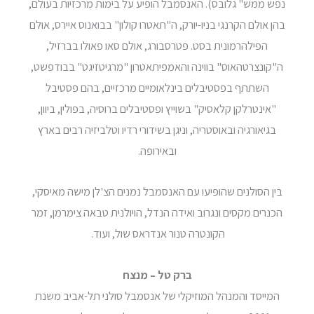
נפש ממש" גלובס). האנסמבל הופיע על בימות מרכזיות בעולם,
בהן אולם הקרנגי בניו-יורק, ה"תאטרו קולון" בבואנוס איירס, אולם
הפילהרמונית בסט. פטרסבורג, אולם סאו פאולו בברזיל,
ה"קונצרטהאוס" בווינה והאמפיתאטרון "מרגיטזיגט" בבודפשט,
השתתף בפסטיבלים בינלאומיים מרכזיים, בהם פסטיבל
"אינטרלקן קלאסיק" בשוייץ ופסטיבלים ברוסיה, בפולין, ביוון,
בגיאורגיה ובאוסטריה, וניגן בשידורי רדיו וטלביזיה רבים בארץ
ובאירופה.
בין הסולנים שהופיעו עם האנסמבל נמנים הצ'לן מישה מאיסקי,
הכנרים מקסים ונגרוב ואידה הנדל, הויולנית טבאה צימרמן, זמר
הקונטרה טנור אנדראס שול, ועוד.
ברק טל – מנצח
המייסד והמנהל המוזיקלי של אנסמבל סולני תל-אביב משנת