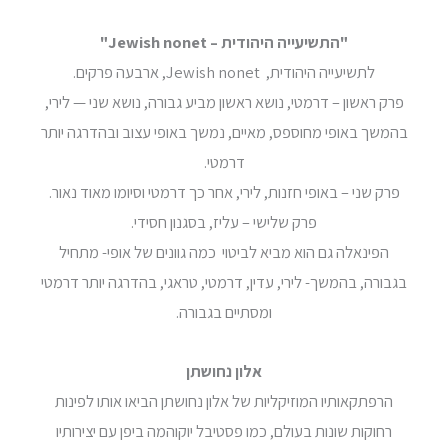
"התשיעייה היהודית –
Jewish nonet
"
לתשיעייה היהודית, Jewish nonet, ארבעה פרקים.
פרק ראשון – דרמטי, נושא ראשון מביע גבורה, נושא שני — לירי,
בהמשך באופי מחוספס, מאיים, נמשך באופי עצוב ובהדרגה יותר
דרמטי.
פרק שני – באופי חזנות, לירי, אחר כך דרמטי וסיומו מאוד נאור.
פרק שלישי – עליז, בסגנון חסידי.
הפינאלה גם הוא מביא לביטוי כמה גוונים של אופי- מתחיל
בגבורה, בהמשך- לירי, עדין, דרמטי, טראגי, בהדרגה יותר דרמטי
ומסתיים בגבורה.
אלון נחושתן
הרפתקאותיו המוזיקליות של אלון נחושתן הביאו אותו לפינות
רחוקות שונות בעולם, כמו פסטיבל יוקוהמה ביפן עם יצירותיו