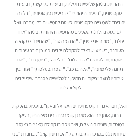
היהודית. ביניהן שלישיית חליליות, רביעיית כלי קשת, רביעיית
סקסופונים, "רפסודיה יהודית" לרביעיית סקסופונים, "בלדה
יהודית" לשמיניית סקסופונים, סוויטה לחמישיית כלי מתכת. וואל
גם עסק בהלחנת טקסטים מהתפילה היהודית, ביניהן "אדון
עולם", "מודה אני לפניך", "הנה מה טוב", "שהחיינו" למקהלה
מעורבת, "שמע ישראל" למקהלת ילדים. כמו כן חיבר עיבודים
אומנותיים לפיוטים "שים שלום", "הללויה", "סימן טוב"., "אם
תחנה עלי מחנה", "אלה ברכב", "ישמחו במלכותך" ועוד. בין
יצירותיו לנוער "ריקודי ים התיכון" לשלישיית פסנתר ושירי ילדים
לקול ופסנתר.
וואל, חבר איגוד הקומפוזיטורים הישראל ובאקו"ם, ועסוק בהפקות
רבות, אותן יזם. הוא מארגן קונצרטים רבים מיצירותיו, בעיקר
במוסדות שונים בירושלים, ויצר מסביבו קהילת מאזינים נאמנה.
יצירותיו נוגנו במרכז התרבות של "היברו יוניון קולג'", בחברת "בני