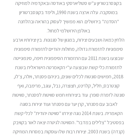
בקונסרבטוריון ע"ש סטוליארסקי באודסה ובאקדמיה למוזיקה
במוסקבה. עלה ארצה בשנת 1990, ולימד בקונסברטוריון
"הסדנה" בירושלים. הוא ממשיך לעסוק בהוראה ובהלחנה
באולפן הירושלמי למחול.
הלחין כמאה ושבעים יצירות, במגוון של סגנונות. בין יצירותיו ארבע
סימפוניות לתזמורת גדולה, מחולות יהודיים לתזמורת סימפונית
שבוצעו בשנת 2011 עם התזמורת הסימפונית חיפה, סינפונייטה
לתזמורת כלי קשת שבוצעה ע"י הקאמרטה הישראלית בשנת
2018, חמישים סונטות לכלים שונים, ביניהם פסנתר, ויולה, צ'לו,
קונטרבס, חליל, קלרינט, חצוצרה, נבל, עוגב, מרימבה, ואף
סונטה לזמרת סופרן. עוד ביצירותיו חמש סוויטות לפסנתר, סוויטות
לאבוב עם פסנתר, קרן יער עם פסנתר ועוד יצירות בסוגה
הקאמרית. בשנת 2014 נוגה יצירתו "סוויטה יהודית" לכלי קשת
בפסטיבל "צלילים במדבר". הסוויטה לגיטרה יצאה לאור בקוויבק
(קנדה) בשנת 2003. יצירות רבות שלו עוסקות במסרות המוזיקה