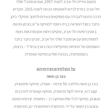
מטעם עיריית תל-אביב לשנת 2007, ועם אנסמבל סולני
תל-אביב בפרס לנדאו לאומנויות הבמה לשנת 2015. מקדיש
הרבה מזמנו לעבודה עם מוסיקאים צעירים ולחינוך מוזיקלי. כיהן
כחבר בסגל ההוראה בבית הספר למוזיקה ע"ש בוכמן-מהטה
באוניברסיטת תל-אביב, ומקיים כיתות אמן וסדנאות ניצוח
לסטודנטים עם אנסמבל סולני תל אביב, מכהן כחבר בחבר
השופטים של תחרויות מוזיקליות רבות בארץ ובחו"ל – בניצוח,
בקומפוזיציה, בנגינת סולו ובמוזיקה קאמרית.
על המלחינים ויצירותיהם
בעז בן-משה
בעז בן-משה הלחין כ-50 יצירות – אופרה, מוזיקה סימפונית,
קונצ'רטי, יצירות לקול ותזמורת, מוזיקה קאמרית להרכבים
מגוונים, מוזיקה לכלי סולו ומוזיקה רב – תחומית. יצירותיו הוזמנו
ובוצעו בין השאר על ידי: התזמורת הסימפונית י-ם, התזמורת