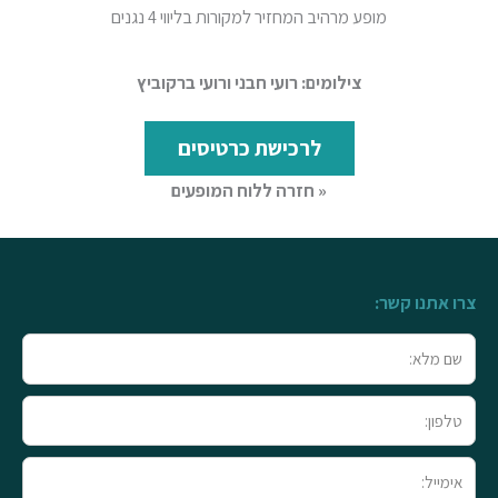
מופע מרהיב המחזיר למקורות בליווי 4 נגנים
צילומים: רועי חבני ורועי ברקוביץ
לרכישת כרטיסים
« חזרה ללוח המופעים
צרו אתנו קשר:
שם
מלא
טלפון
אימייל