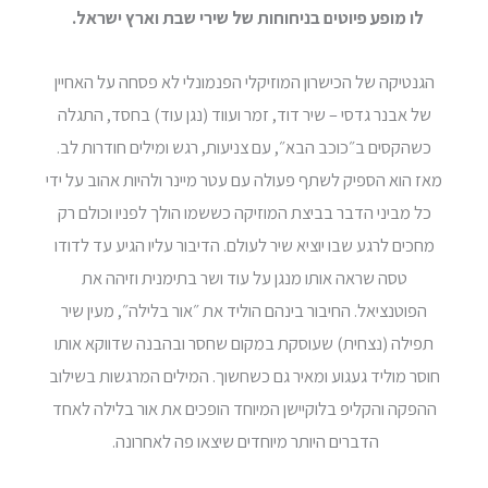
לו מ
ופע פיוטים בניחוחות של שירי שבת וארץ ישראל.
הגנטיקה של הכישרון המוזיקלי הפנמונלי לא פסחה על האחיין
של אבנר גדסי – שיר דוד,
זמר ועווד (נגן עוד) בחסד, התגלה
כשהקסים ב״כוכב הבא״, עם צניעות, רגש ומילים חודרות לב.
מאז הוא הספיק לשתף פעולה עם עטר מיינר ולהיות אהוב על ידי
כל מביני הדבר בביצת המוזיקה כששמו הולך לפניו וכולם רק
מחכים לרגע שבו יוציא שיר לעולם. הדיבור עליו הגיע עד לדודו
טסה שראה אותו מנגן על עוד ושר בתימנית וזיהה את
הפוטנציאל. החיבור בינהם הוליד את ״אור בלילה״,
מעין שיר
תפילה (נצחית) שעוסקת במקום שחסר ובהבנה שדווקא אותו
חוסר מוליד געגוע ומאיר גם כשחשוך. המילים המרגשות בשילוב
ההפקה והקליפ בלוקיישן המיוחד הופכים את אור בלילה לאחד
הדברים היותר מיוחדים שיצאו פה לאחרונה.