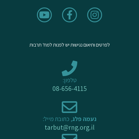
Y
F
I
o
a
n
u
c
s
t
e
t
u
b
a
לפרטים ותיאום נגישות יש לפנות למח' תרבות
b
o
g
e
o
r
k
a
-
m
טלפון:
f
08-656-4115
נעמה פלג
, כתובת מייל:
tarbut@rng.org.il