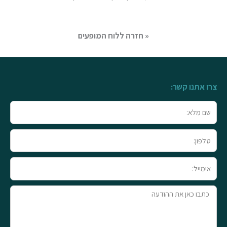
« חזרה ללוח המופעים
צרו אתנו קשר:
שם
מלא
טלפון
אימייל
טקסט