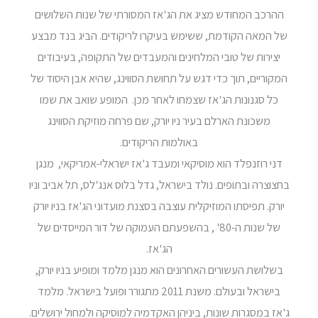
ההרכב המחודש מציג את הג'אז המסורתי של שנות השלושים
של המאה הקודמת, ששימש בעיקרו לריקודים. הביג בנד מבצע
יצירות של טובי המלחינים והמעבדים של התקופה, בעיבודים
המקוריים, תוך כדי דגש על תחושת הסווינג, שהיא אבן היסוד של
כל סגנונות הג'אז שצמחו לאחר מכן. המופע שואב את שמו
משכונת הארלם בעיר ניו יורק, שם פרחה מוזיקת הסווינג
באולמות הריקודים.
דני רוזנפלד הוא מוסיקאי ומעבד ג'אז ישראלי-אמריקאי, מנגן
בחצוצרה ובתופים. נולד בישראל, גדל בלוס אנג'לס, תל אביב וניו
יורק. תפיסתו המוזיקלית עוצבה בסצנת מועדוני הג'אז בניו יורק
של שנות ה-80' , בהשפעתם העמוקה של דור המייסדים של
הג'אז.
בשלושת העשורים האחרונים הוא מנגן מלמד ומופיע בניו יורק,
בישראל ובעולם. משנת 2011 מתגורר ופועל בישראל. מלמד
ג'אז במסגרות שונות, ביניהן האקדמיה למוסיקה ולמחול ירושלים.