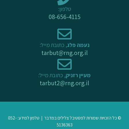
-
m
טלפון:
f
08-656-4115
נעמה פלג
, כתובת מייל:
tarbut@rng.org.il
מעיין רזניק
, כתובת מייל:
tarbut2@rng.org.il
© כל הזכויות שמורות לפסטיבל צלילים במדבר | טלפון למידע: 052-
5136363