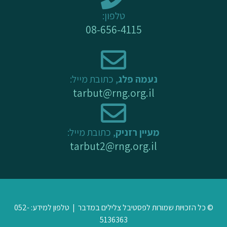
-
m
טלפון:
f
08-656-4115
נעמה פלג
, כתובת מייל:
tarbut@rng.org.il
מעיין רזניק
, כתובת מייל:
tarbut2@rng.org.il
© כל הזכויות שמורות לפסטיבל צלילים במדבר | טלפון למידע: 052-
5136363