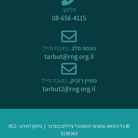
-
m
טלפון:
f
08-656-4115
נעמה פלג
, כתובת מייל:
tarbut@rng.org.il
מעיין רזניק
, כתובת מייל:
tarbut2@rng.org.il
© כל הזכויות שמורות לפסטיבל צלילים במדבר | טלפון למידע: 052-
5136363