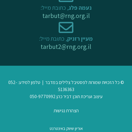
נעמה פלג
, כתובת מייל:
tarbut@rng.org.il
מעיין רזניק
, כתובת מייל:
tarbut2@rng.org.il
© כל הזכויות שמורות לפסטיבל צלילים במדבר | טלפון למידע: 052-
5136363
עיצוב ועריכת תוכן: דביר כהן 050-9770992
הצהרת נגישות
אוריון שיווק באינטרנט