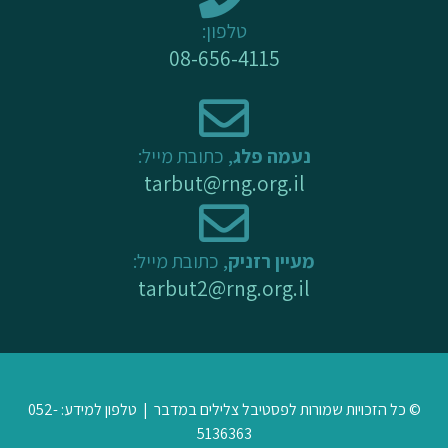
-
m
טלפון:
f
08-656-4115
נעמה פלג
, כתובת מייל:
tarbut@rng.org.il
מעיין רזניק
, כתובת מייל:
tarbut2@rng.org.il
© כל הזכויות שמורות לפסטיבל צלילים במדבר | טלפון למידע: 052-
5136363