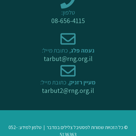
k
a
-
m
טלפון:
f
08-656-4115
נעמה פלג
, כתובת מייל:
tarbut@rng.org.il
מעיין רזניק
, כתובת מייל:
tarbut2@rng.org.il
© כל הזכויות שמורות לפסטיבל צלילים במדבר | טלפון למידע: 052-
5136363