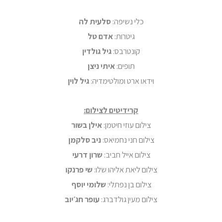
כלי נשיפה:
סלעית לה
גיטרות:
אדם טל
קונטרבס:
גיל גולדין
תופים:
איתי ניצן
וידאו ארט ומולטימדיה:
גיל לוין
קרידיטים לצילום:
צילום עוזי חיטמן:
אילן בשור
צילום חני נחמיאס:
ניב סלקמן
צילום אייל חביב:
שרון דרעי
צילום ליאת אליהו שלו:
שי פרנקו
צילום בן נפתלי:
שלומי יוסף
צילום מעין גולדברג:
עופר חג׳יוב