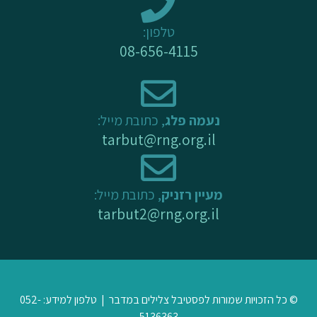
k
a
-
m
טלפון:
f
08-656-4115
נעמה פלג
, כתובת מייל:
tarbut@rng.org.il
מעיין רזניק
, כתובת מייל:
tarbut2@rng.org.il
© כל הזכויות שמורות לפסטיבל צלילים במדבר | טלפון למידע: 052-
5136363