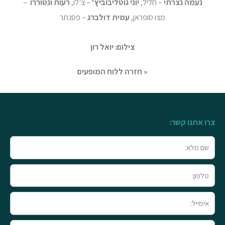
נעמה נצרתי
– חליל,
יוני גוטליבוביץ'
– צ'לו,
רעות ונטוררו
–
מצו סופראן,
עמית דולברג
– פסנתר
צילום: יואל רון
« חזרה ללוח המופעים
צרו אתנו קשר:
שם
מלא
טלפון
אימייל