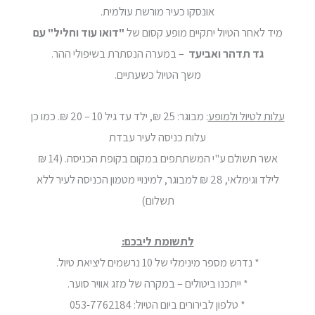
אונסקו כעיר מורשת עולמית.
מיד לאחר הטיול יתקיים מופע קסום של
"דואו עוד וחליל" עם
גד תדהר ואביעד
– במערה הנסתרת בשיפולי ההר.
משך הטיול כשעתיים.
עלות לטיול ולמופע
: מבוגר: 25 ₪, ילד עד גיל 10 – 20 ₪. כמו כן
עלות כניסה לעיר עבדת
אשר תשולם ע"י המשתתפים במקום בקופת הכניסה. (14 ₪
לילד וגימלאי, 28 ₪ למבוגר, למינויי מטמון הכניסה לעיר ללא
תשלום)
לתשומת ליבכם:
* נדרש מספר מינימלי של 10 נרשמים ליציאת טיול.
* ייתכנו ביטולים – במקרה של מזג אוויר סוער.
* טלפון לבירורים ביום הטיול: 053-7762184