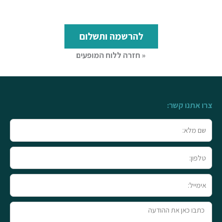
להרשמה ותשלום
« חזרה ללוח המופעים
צרו אתנו קשר:
שם
מלא
טלפון
אימייל
טקסט