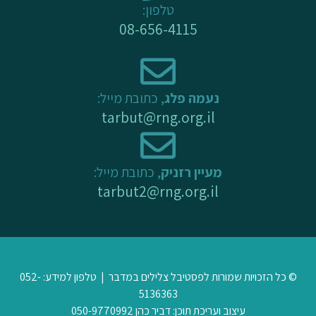
-
m
טלפון:
f
08-656-4115
נעמה פלג
, כתובת מייל:
tarbut@rng.org.il
מעיין רזניק
, כתובת מייל:
tarbut2@rng.org.il
© כל הזכויות שמורות לפסטיבל צלילים במדבר | טלפון למידע: 052-
5136363
עיצוב ועריכת תוכן: דביר כהן 050-9770992