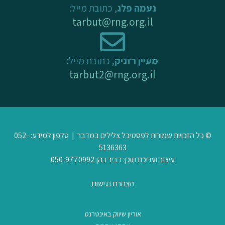
נעמה פלג
, כתובת מייל:
tarbut@rng.org.il
מעיין רזניק
, כתובת מייל:
tarbut2@rng.org.il
© כל הזכויות שמורות לפסטיבל צלילים במדבר | טלפון למידע: 052-
5136363
עיצוב ועריכת תוכן: דביר כהן 050-9770992
הצהרת נגישות
אוריון שיווק באינטרנט