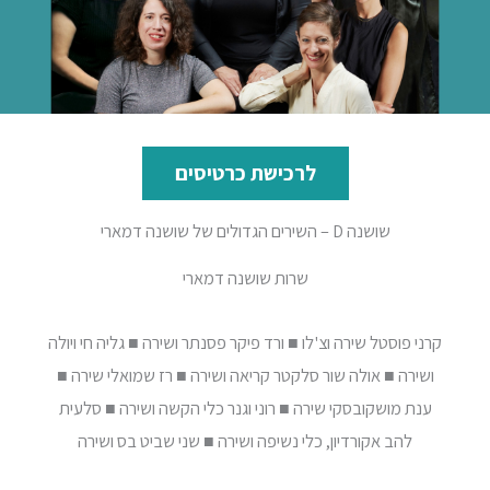
לרכישת כרטיסים
שושנה D – השירים הגדולים של שושנה דמארי
שרות שושנה דמארי
קרני פוסטל שירה וצ'לו ■ ורד פיקר פסנתר ושירה ■ גליה חי ויולה
ושירה ■ אולה שור סלקטר קריאה ושירה ■ רז שמואלי שירה ■
ענת מושקובסקי שירה ■ רוני וגנר כלי הקשה ושירה ■ סלעית
להב אקורדיון, כלי נשיפה ושירה ■ שני שביט בס ושירה