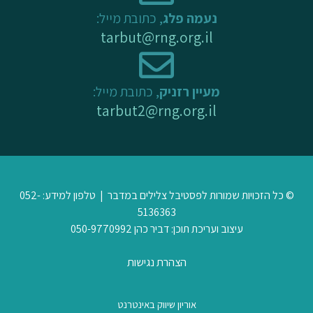
נעמה פלג
, כתובת מייל:
tarbut@rng.org.il
מעיין רזניק
, כתובת מייל:
tarbut2@rng.org.il
© כל הזכויות שמורות לפסטיבל צלילים במדבר | טלפון למידע: 052-
5136363
עיצוב ועריכת תוכן: דביר כהן 050-9770992
הצהרת נגישות
אוריון שיווק באינטרנט