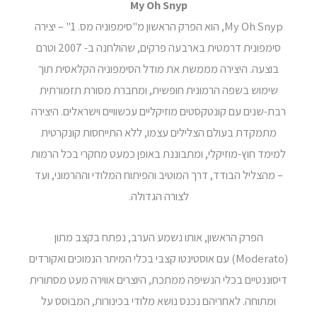
My Oh Snyp
My Oh Snyp, הוא הפרק הראשון מ"סימפוניה מס. 1" – יצירה
סימפונית דרמטית בארבעה פרקים, שהולחנה ב- 2007 וטרם
בוצעה. היצירה מממשת את מודל הסימפוניה הקלאסית תוך
שימוש בשפה הרמונית חופשית, ומחברת מסורת תזמורתית
רבת-שנים עם קונטקסטים מוזיקליים עכשוויים וישראלים. היצירה
מתמקדת בעולם הצלילים עצמו, ללא התייחסות קונקרטית
למימד חוץ-מוזיקלי, ומתבוננת באופן כמעט מחקרי בכל הרמות
– מהצליל הבודד, דרך המוטיב והפיתוח המלודי וההרמוני, ועד
לצורה הגדולה.
הפרק הראשון, אותו נשמע הערב, נפתח בקצב מתון
(Moderato) עם אוסטינטו קצבי בכלי המיתר הנמוכים ואקורדים
דיסוננטיים בכלי הנשיפה ממתכת, היוצרים אווירה מעט מסתורית
ומתוחה. לאחריהם נכנס נושא מלודי בכינורות, המבוסס על