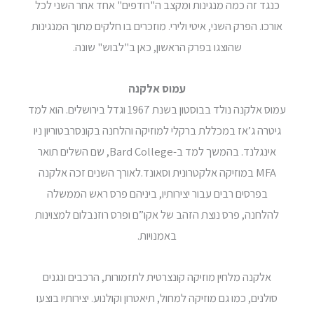
כנגד זה כמה מנגינות ומקצב ה"רודפים" אחד אחר השני לכל
אורכו. הפרק השני, איטי ולירי. מוזכרים בו חלקים מתוך המנגינות
שהוצגו בפרק הראשון, כאן ב"לבוש" שונה.
עמוס אלקנה
עמוס אלקנה נולד בבוסטון בשנת 1967 וגדל בירושלים. הוא למד
גיטרה ג’אז במכללת ברקלי למוזיקה והלחנה בקונסרבטוריון ניו
אינגלנד. בהמשך למד ב-Bard College, שם השלים תואר
MFA במוזיקה אלקטרונית וסאונד.לאורך השנים זכה אלקנה
בפרסים רבים עבור יצירותיו, ביניהם פרס ראש הממשלה
להלחנה, פרס נוצת הזהב של אקו”ם ופרס רוזנבלום למצוינות
באמנויות.
אלקנה מלחין מוזיקה קונצרטית לתזמורות, הרכבים ונגנים
סולנים, כמו גם מוזיקה למחול, תיאטרון וקולנוע. יצירותיו בוצעו