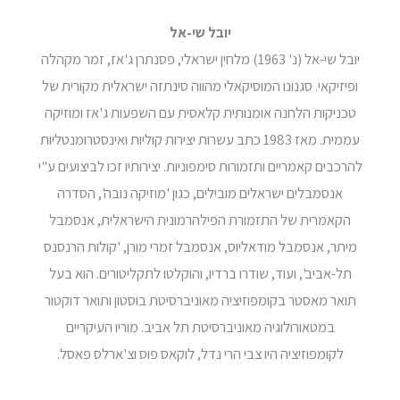
יובל שי-אל
יובל שי-אל (נ' 1963) מלחין ישראלי, פסנתרן ג'אז, זמר מקהלה
ופיזיקאי. סגנונו המוסיקאלי מהווה סינתזה ישראלית מקורית של
טכניקות הלחנה אומנותית קלאסית עם השפעות ג'אז ומוזיקה
עממית. מאז 1983 כתב עשרות יצירות קוליות ואינסטרומנטליות
להרכבים קאמריים ותזמורות סימפוניות. יצירותיו זכו לביצועים ע"י
אנסמבלים ישראלים מובילים, כגון 'מוזיקה נובה', הסדרה
הקאמרית של התזמורת הפילהרמונית הישראלית, אנסמבל
מיתר, אנסמבל מודאליוס, אנסמבל זמרי מורן, 'קולות הרנסנס
תל-אביב', ועוד, שודרו ברדיו, והוקלטו לתקליטורים. הוא בעל
תואר מאסטר בקומפוזיציה מאוניברסיטת בוסטון ותואר דוקטור
במטאורולוגיה מאוניברסיטת תל אביב. מוריו העיקריים
לקומפוזיציה היו צבי הרי נדל, לוקאס פוס וצ'ארלס פאסל.