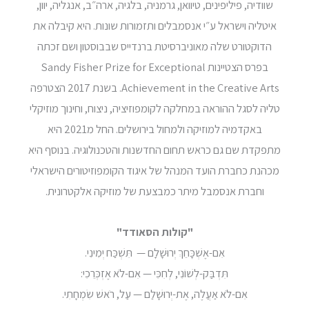
שוודיה, פיליפינים, טיוואן, גרמניה, בלגיה, ארה״ב, אנגליה, יוון,
איטליה וישראל ע״י אנסמבלים ותזמורות שונות. היא קיבלה את
הדוקטורט שלה מאוניברסיטת ברנדייס שבבוסטון ושם זכתה
בפרס הצטיינות Sandy Fisher Prize for Exceptional
Achievement in the Creative Arts. בשנת 2017 הצטרפה
טליה לסגל ההוראה במחלקה לקומפוזיציה, ניצוח, וחינוך מוזיקלי
באקדמיה למוזיקה ולמחול בירושלים. החל מ2021 היא
מתפקדת שם גם כראש תחום החדשנות והטכנולוגיה. בנוסף היא
מכהנת כחברת הועד המנהל של איגוד הקומפוזיטורים הישראלי
וחברת אנסמבל מיתר כמבצעת של מוזיקה אלקטרונית.
"קולות הסאודד"
אִם-אֶשְׁכָּחֵךְ יְרוּשָׁלִָם — תִּשְׁכַּח יְמִינִי.
תִּדְבַּק-לְשׁוֹנִי, לְחִכִּי — אִם-לֹא אֶזְכְּרֵכִי:
אִם-לֹא אַעֲלֶה, אֶת-יְרוּשָׁלִַם — עַל, רֹאשׁ שִׂמְחָתִי.