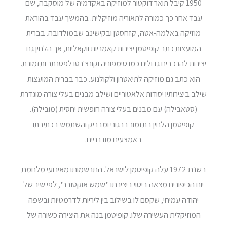
1950 קיבל תואר דוקטור למוזיקה באקדמיה של מוסקבה, שם
עבד אחר כך כמורה לתאוריה מוזיקלית. בהמשך עבד בהוראת
מוזיקה באלמה-אטה, קזחסטן ובקישינב שבמולדובה. בברית
המועצות כתב קופיטמן יצירות קאמריות ווקאליות, אך הלחין גם
יצירות להרכבים גדולים כמו סימפוניה וקונצ'רטו לפסנתר ותזמורת.
הוא כתב גם מוזיקה לתיאטרון ולקולנוע. כבר בברית המועצות
שילב ביצירותיו יסודות אלאטוריים ושילב מבנים בעלי צורה מוגדרת
(סטאבילה) עם מבנים בעלי צורה חופשית יחסית (מובילה).
קופיטמן הלחין בתזמור רבגוני ומבריק והשתמש בכתיבתו
באמצעים מודרניים.
בשנת 1972 עלה קופיטמן לישראל. התרשמותו מאירועי מלחמת
יום הכיפורים מצאה ביטוי ביצירתו "שמש אוקטובר", לפי שיר של
יהודה עמיחי, שקסם לו בשילוב בין ליריות לדרמטיות ובשפה
המוזיקלית העשירה שלו. קופיטמן בנה את היצירה כשורה של