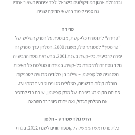
ובהנהלת ארגון המוזיקולוגים בישראל. לצד יצירותיו השאיר אחריו
גם ספרי לימוד בנושאי מוזיקה שונים.
פרידה
"פרידה" לתזמורת כלי-קשת, מבוססת על הפרק השלישי של
"טריפטיך" לפסנתר סולו, משנת 2000. המלחין ערך מפרק זה
יצירה לרביעיית כלי-קשת בשנת 2001. בהשראת נוסח הרביעייה
נולד נוסח זה לתזמורת כלי-קשת. ביצירה זו מגולמת כל האיכות
הסגנונית של קופיטמן – שילוב בין מלודיה מרגשת לטכניקות
הובלת קולות חדשניות, מצלולים מגוונים ומבע דרמתי ועז.
פתיחת הקונצרט ביצירתו של מרק קופיטמן, יש בה כדי להזכיר
את המלחין הגדול, ואת ייחודו כיוצר רב השראה.
הדס גולדשמידט – חלפון
כלת פרס ראש הממשלה לקומפוזיטורים לשנת 2012. בוגרת