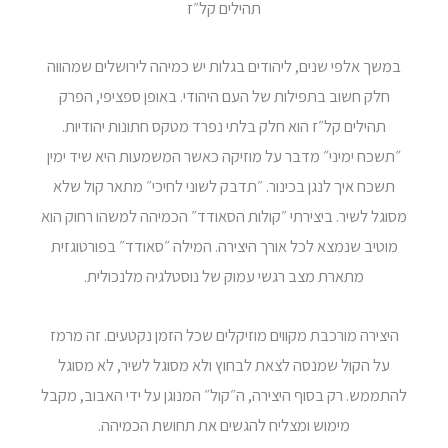
תהילים קל״ז
במשך אלפי שנים, ליהודים בגלות יש כמיהה לירושלים שמהווה
חלק חשוב בתפילות של העם היהודי. באופן ספציפי, הפרק
תהילים קל״ז הוא חלק בלתי נפרד מטקס חתונות יהודיות.
״תשכח ימיני״ מדבר על מוזיקה כאשר המשמעות היא שיד ימין
תשכח איך לנגן בכינור. ״תדבק לשוני לחיכי״ מתאר קול שלא
מסוגל לשיר. ביצירתי ״קולות הסאודד״ הכמיהה למשהו רחוק הוא
מוטיב שנמצא לכל אורך היצירה. המילה ״סאודד״ בפורטוגזית
מתארת מצב רגשי עמוק של נוסטלגיה מלנכולית.
היצירה מורכבת מקווים מוזיקלים שכל הזמן נקטעים. זה מרמז
על הקול שמנסה לצאת לבחוץ ולא מסוגל לשיר, לא מסוגל
להתממש. רק בסוף היצירה, ה״קול״ המנוגן על ידי האבוב, מקבל
מימוש ומצליח להגשים את תחושת הכמיהה.