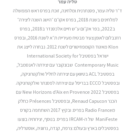
טליה עמר
ד״ר טליה עמר, פסנתרנית ומלחינה, זוכת בפרס ראש הממשלה
למלחינים בשנת 2018, בפרס אקו״ם ״הישג השנה ליצירה״
ב2022, בפר אק״ום ע״ש חיים אלכסנדר ב2018, בפרס
רוזנבלום לאומן צעיר מבטיח מעיריית ת״א לשנת 2016, ובפרס
Klon מאיגוד הקומפוזיטורים לשנת 2012. נבחרה לייצג את
ישראל בפסטיבל International Society for
Contemporary Music שבונקובר עם יצירתה לאנסמבל,
בפסטיבל ACL בטיוואן עם יצירתה לחליל ואלקטרוניקה,
ובפסטיבל ECCO בבריסל עם יצירתה לפסנתר ואלקטרוניקה.
בפסטיבל New Horizons d’Aix en Provence 2022 עם
הכנר Renaud Capucon, ובפסטיבל Présences כחלק
מRadio France בפריס. ובקיץ 2017 השתתפה בקורס
ManiFeste של ה-IRCAM בפריס. בנוסף, יצירותיה בוצעו
בפסטיבלים בארץ ובעולם: צרפת, קנדה, נרווגיה, אוסטרליה,