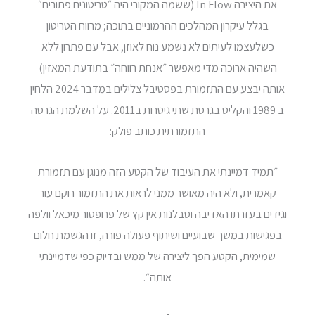
את היצירה In Flow (ששמה המקורי היה ״טריטונים פתורים״
בגלל עיקרון המהלכים ההרמוניים בתוכה; מרווח הטריטון
כשלעצמו לעיתים לא נשמע נוח לאוזן, אבל עם פתרון ללא
השהיה ארוכה מדי מאפשר ״אנחת רווחה״ בתודעת המאזין)
אותה יבצע עם התזמורת בפסטיבל צלילים במדבר 2024 הלחין
ב 1989 והקליט בגרסת שתי גיטרות ב2011. על השלמת הגרסה
התזמורתית כותב פולק:
״תמיד דמיינתי את העיבוד של הקטע הזה מנוגן עם תזמורת
קאמרית, ולא היה מאושר ממני לראות את התזמור רוקם עור
וגידים בעזרתו האדיבה וסבלנות אין קץ של פרופסור מיכאל וולפה
בפגישות במשך שבועיים ושיתוף פעולה פורה, זו הגשמת חלום
שמימית, הקטע הפך ליצירה של ממש ובדיוק כפי שדמיינתי
אותה״.