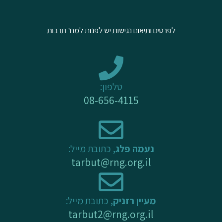
t
e
t
u
b
a
לפרטים ותיאום נגישות יש לפנות למח' תרבות
b
o
g
e
o
r
k
a
-
m
טלפון:
f
08-656-4115
נעמה פלג
, כתובת מייל:
tarbut@rng.org.il
מעיין רזניק
, כתובת מייל:
tarbut2@rng.org.il