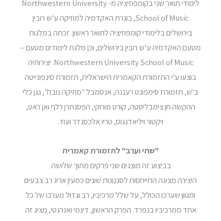
לימודי תואר שני בקומפוזיציה מ- Northwestern University
School of Music, בוגרת האקדמיה למוזיקה ע'ש רובין
בירושלים בלימודי קומפוזיציה לתואר ראשון. זכתה במלגות
מטעם האקדמיה ע'ש רובין בירושלים, וכן מלגת לימודים מטעם –
Northwestern University School of Music. יצירותיה
בוצעו ע'י התזמורת הקאמרית הישראלית, תזמורת סינפונייטה
ב'ש, תזמורת סימפונט רעננה, אנסמבל "מוזיקה נובה", נגן כלי
ההקשה חן צימבליסטה, קורט מורוקי, הפסנתרן רלף ואן ראט,
ויקטור ויליאדנגוס, טריו אלכסנדר ועוד.
"שתי וערב" לתזמורת קאמרית
בביצוע זה מוצגים שני פרקים מתוך שלושה.
היצירה מציגה התייחסות לסגנונות שונים כמעין אריג רב צבעים
ומגוון שערכו הכולל, על שלל מרכיביו, רב וגדול מערכו של כל
אחד ממרכיביו בנפרד. הפרק הראשון, דינמי ואנרגטי, מציג זה