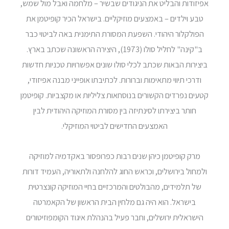
אפיזודות והבליט את הניגודים שבשיר – מלחמה ואבל מול שמש,
טבע וילדים – באמצעים מוזיקליים. בישראל הכיר קופיטמן את
הפולקלור היהודי. השפעת המסורת התימנית באה לביטוי כבר
ב"קינה" לחליל סולו (1973), היצירה הראשונה שכתב בארץ.
ביצירות הבאות שכתב לכלי סולו שונים אפשרויות טכניות חדשות
ודרכי תיווי מתאימות וברורות. לכתיבתו אופייני מבנה אפיזודי,
קטעים נפרדים הקשורים בנוסחאות צליליות או מקצביות. קופיטמן
חותר ביצירתו לסינתיזה בין מסורת המוזיקה היהודית לבין
האמצעים החדישים לביטוי המוזיקלי.
מרק קופיטמן כיהן שנים רבות כפרופסור באקדמיה למוזיקה
ולמחול בירושלים, וכראש החוג להלחנה ולתאוריה, העמיד דורות
של תלמידים, מהבולטים והמרכזיים בחיי המוזיקה קונצרטית
בישראל. הוא היה גם מלחין הבית הראשון של הקאמרטה
הישראלית ירושלים, וחבר פעיל בהנהלת איגוד הקומפוזיטורים