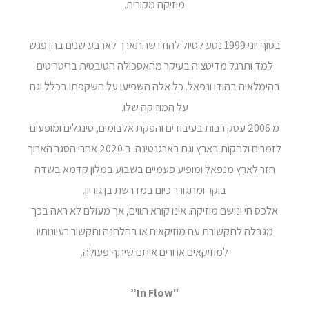
מוזיקה מקורית.
בסוף יוני 1999 נסע לטיול להודו שהתארך לארבע שנים בהן פגש
למד ותרגל מדיטציה בעיקר מהאסכולה הטיבטית בריטריטים
בהימלאיה בהודו ונפאל. כל אלה השפיעו על השקפתו בכלל וגם
על המוזיקה שלו.
מ 2006 עסק רבות בעיבודים והפקת אלבומים, סינגלים ומופעים
לזמרים ולהקות בארץ וגם בארגנטינה. ב 2020 אחרי הסגר הארוך
חזר לארץ מנפאל ומופיע פעמיים בשבוע במלון קדמא בשדה
בוקר ומתגורר כיום במדרשת בן גוריון.
אלכס חי ונושם מוזיקה. אינו קורא תווים, אך מעולם לא ראה בכך
מגבלה לתקשורת עם מוזיקאים או בהלחנה ותקשור רעיונותיו
למוזיקאים אחרים איתם שיתף פעולה.
"In Flow”