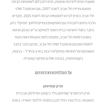
מועצת הפיס לתרבות ואמנות, פרס רוזנבלום לאומנויות הבמה
מטעם עיריית תל-אביב לשנת 2007, ועם אנסמבל סולני
תל-אביב בפרס לנדאו לאומנויות הבמה לשנת 2015. מקדיש
הרבה מזמנו לעבודה עם מוסיקאים צעירים ולחינוך מוזיקלי. כיהן
כחבר בסגל ההוראה בבית הספר למוזיקה ע"ש בוכמן-מהטה
באוניברסיטת תל-אביב, ומקיים כיתות אמן וסדנאות ניצוח
לסטודנטים עם אנסמבל סולני תל אביב, מכהן כחבר בחבר
השופטים של תחרויות מוזיקליות רבות בארץ ובחו"ל – בניצוח,
בקומפוזיציה, בנגינת סולו ובמוזיקה קאמרית.
על המלחינים ויצירותיהם
מרק קופיטמן
מרק רובימוביץ' קופיטמן נולד בקמנץ-פודולסק שבברית
המועצות. בגיל צעיר החל לנגן בפסנתר וללמוד תאוריה. בשנת