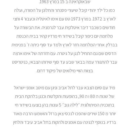
שבאוקראינה ב 15 במרץ 1963.
כמו כל ילד יהודי קיבל שיעורי פסנתר והתלונן על המורה, ועלה
לארץ ב 1972. במרץ 1973 טס עם אימו לאיטליה וכעבור 4 וחצי
חודשים כשכבר דיבר איטלקית עבר לגרמניה. את הבשורה על
מלחמת יום כיפור קיבל בשידור חי מרדיו קהיר בבית הכנסת
בברלין. אחרי המלחמה חזר לארץ ולמד עד סוף כיתה ז׳ בפנימית
הדסים שם גם התחיל לנגן על גיטרה. עם חזרתה של אימו ארצה
עבר להתגורר עמה בבאר שבע עד סוף שירותו הצבאי, כגיטריסט
בצוות הוויי מילואים של פיקוד דרום.
מיד עם סיום הצבא עבר לתל אביב וניגן עם מיטב אומני ישראל
של שנות ה 80 ו ה 90, בהופעות והקלטות וכנגן בלהקת הבית
בתוכנית המיתולוגית ״לילה גוב״ 5 עונות בהן בוצעו בשידור חי
יותר מ 150 שירים שהפכו לנכסי צאן ברזל והושמעו הרבה מאוד
ברדיו. בנוסף לנגינה עם אומנים ולהקות בתל אביב עיבד והלחין