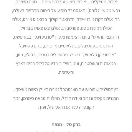
איכות מוזיקלית…איכות ביצוע עוצרת נשימה…חוויה משיבת
נפש ממש" גלובס). האנסמבל הופיע על בימות מרכזיות בעולם,
בהן אולם הקרנגי בניו-יורק, ה"תאטרו קולון" בבואנוס איירס, אולם
הפילהרמונית בסט. פטרסבורג, אולם סאו פאולו בברזיל,
ה"קונצרטהאוס" בווינה והאמפיתאטרון "מרגיטזיגט" בבודפשט,
השתתף בפסטיבלים בינלאומיים מרכזיים, בהם פסטיבל
"אינטרלקן קלאסיק" בשוייץ ופסטיבלים ברוסיה, בפולין, ביוון,
בגיאורגיה ובאוסטריה, וניגן בשידורי רדיו וטלביזיה רבים בארץ
ובאירופה.
בין הסולנים שהופיעו עם האנסמבל נמנים הצ'לן מישה מאיסקי,
הכנרים מקסים ונגרוב ואידה הנדל, הויולנית טבאה צימרמן, זמר
הקונטרה טנור אנדראס שול, ועוד.
ברק טל – מנצח