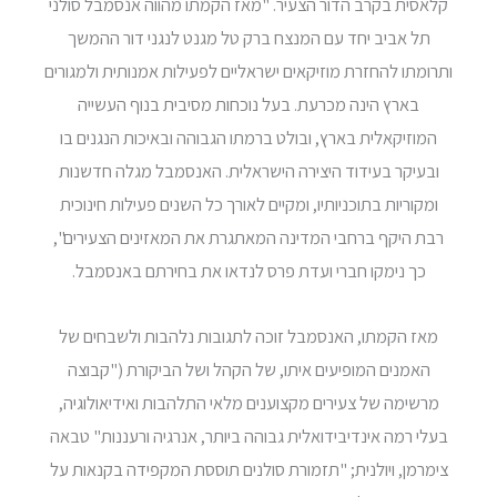
קלאסית בקרב הדור הצעיר. "מאז הקמתו מהווה אנסמבל סולני
תל אביב יחד עם המנצח ברק טל מגנט לנגני דור ההמשך
ותרומתו להחזרת מוזיקאים ישראליים לפעילות אמנותית ולמגורים
בארץ הינה מכרעת. בעל נוכחות מסיבית בנוף העשייה
המוזיקאלית בארץ, ובולט ברמתו הגבוהה ובאיכות הנגנים בו
ובעיקר בעידוד היצירה הישראלית. האנסמבל מגלה חדשנות
ומקוריות בתוכניותיו, ומקיים לאורך כל השנים פעילות חינוכית
רבת היקף ברחבי המדינה המאתגרת את המאזינים הצעירים",
כך נימקו חברי ועדת פרס לנדאו את בחירתם באנסמבל.
מאז הקמתו, האנסמבל זוכה לתגובות נלהבות ולשבחים של
האמנים המופיעים איתו, של הקהל ושל הביקורת ("קבוצה
מרשימה של צעירים מקצוענים מלאי התלהבות ואידיאולוגיה,
בעלי רמה אינדיבידואלית גבוהה ביותר, אנרגיה ורעננות" טבאה
צימרמן, ויולנית; "תזמורת סולנים תוססת המקפידה בקנאות על