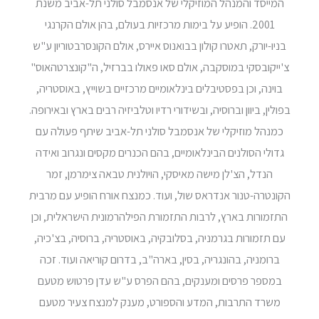
המייסד והמנהל המוזיקלי של אנסמבל סולני תל-אביב משנת
2001. הופיע על בימות מרכזיות בעולם, בהן אולם הקרנגי
בניו-יורק, תאטרו קולון בבואנוס איירס, אולם הקונסרבטוריון ע"ש
צ'ייקובסקי במוסקבה, אולם סאו פאולו בברזיל, ה"קונצרטהאוס"
בוינה, וכן בפסטיבלים בינלאומיים מרכזיים בשוייץ, באוסטריה,
בפולין, ביוון וברוסיה, ובשידורי רדיו וטלביזיה רבים בארץ ובאירופה.
כמנהל מוזיקלי של אנסמבל סולני תל-אביב שיתף פעולה עם
גדולי הסולנים הבינלאומיים, בהם הכנרים מקסים ונגרוב ואידה
הנדל, הצ'לן מישה מאיסקי, הויולנית טבאה צימרמן, זמר
הקונטרה-טנור אנדראס שול, ועוד. כמנצח אורח הופיע עם מרבית
התזמורות בארץ, לרבות התזמורת הפילהרמונית הישראלית, וכן
עם תזמורות בגרמניה, בסלובקיה, באוסטריה, ברוסיה, בצ'כיה,
ברומניה, בהונגריה, בסין, בארה"ב, בדרום קוריאה ועוד. זכה
במספר פרסים ומענקים, בהם הפרס ע"ש עדן פרטוש מטעם
משרד התרבות, המדע והספורט, מענק למנצח צעיר מטעם