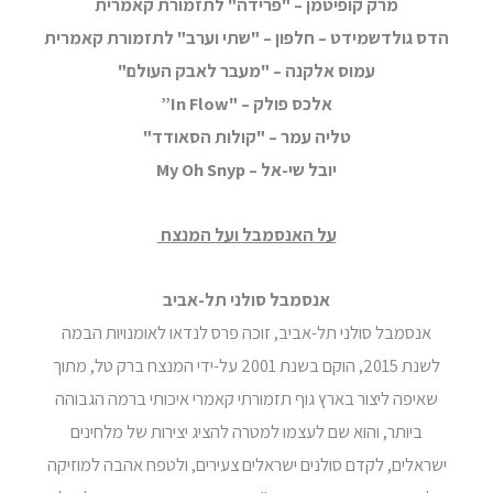
מרק קופיטמן – "פרידה" לתזמורת קאמרית
הדס גולדשמידט – חלפון –
"שתי וערב" לתזמורת קאמרית
עמוס אלקנה – "מעבר לאבק העולם"
אלכס פולק
–
"In Flow”
טליה עמר –
"קולות הסאודד"
יובל שי-אל –
My Oh Snyp
על האנסמבל ועל המנצח
אנסמבל סולני תל-אביב
אנסמבל סולני תל-אביב, זוכה פרס לנדאו לאומנויות הבמה
לשנת 2015, הוקם בשנת 2001 על-ידי המנצח ברק טל, מתוך
שאיפה ליצור בארץ גוף תזמורתי קאמרי איכותי ברמה הגבוהה
ביותר, והוא שם לעצמו למטרה להציג יצירות של מלחינים
ישראלים, לקדם סולנים ישראלים צעירים, ולטפח אהבה למוזיקה