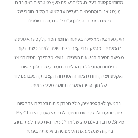
מרווחי סקסטה בעלייה. כלי הנשיפה מעץ מצטרפים באקורדים
מעט ג'אזיים ומתפרצים בעלייה עד למוטיב מלודי הופכי של
טרצות בירידה, המנוגן ע"י כל התזמורת ביוניסונו.
האקספוזיציה ממשיכה בפיתוח החומר המוזיקלי, כשהאוסטינטו
"המטריד" מספק דחף קצבי בלתי פוסק. לאחר כשתי דקות
מופיעה חטיבת הנושאים השנייה – נושא מלודי רך יחסית המוצג
בכינורות ומתגלגל בין הכלים בתזמור עשיר ומגוון. לסיום
האקספוזיציה, חוזרת האווירה המתוחה והקצבית, הפעם עם ליווי
של תוף סנייר המשרה תחושה מעט צבאית.
בהמשך לאקספוזיציה, כולל הפרק פיתוח ורפריזה עד לסיום
סוחף ורועם. ולבסוף, אם תהיתם לגבי משמעות השם My Oh
Snyp, מדובר באנגרמה. של מה? נשאיר זאת כסוד לעת עתה,
בתקווה שנשמע את הסימפוניה בשלמותה בעתיד.