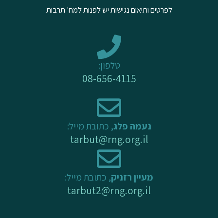
u
b
a
לפרטים ותיאום נגישות יש לפנות למח' תרבות
b
o
g
e
o
r
k
a
-
m
טלפון:
f
08-656-4115
נעמה פלג
, כתובת מייל:
tarbut@rng.org.il
מעיין רזניק
, כתובת מייל:
tarbut2@rng.org.il