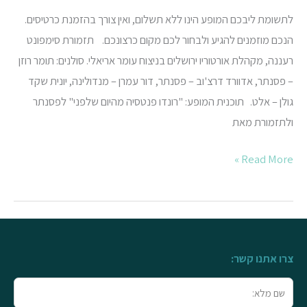
לתשומת ליבכם המופע הינו ללא תשלום, ואין צורך בהזמנת כרטיסים.
הנכם מוזמנים להגיע ולבחור לכם מקום כרצונכם. תזמורת סימפונט
רעננה, מקהלת אורטוריו ירושלים בניצוח עומר אריאלי. סולנים: תומר רוזן
– פסנתר, אדוורד דרצ'וב – פסנתר, דור עמרן – מנדולינה, יונית שקד
גולן – אלט. תוכנית המופע: "רונדו פנטסיה מהיום שלפני" לפסנתר
ולתזמורת מאת
Read More »
צרו אתנו קשר:
שם