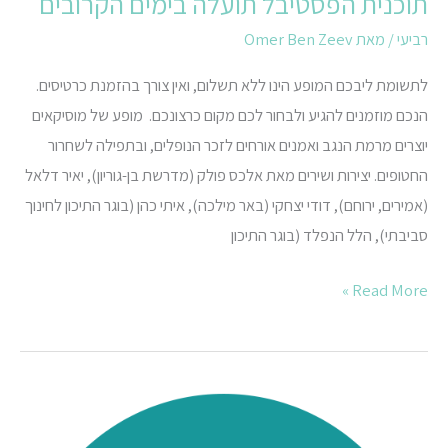
תוכנית הפסטיבל תועלה בימים הקרובים
רביעי
/ מאת
Omer Ben Zeev
לתשומת ליבכם המופע הינו ללא תשלום, ואין צורך בהזמנת כרטיסים.
הנכם מוזמנים להגיע ולבחור לכם מקום כרצונכם. מופע של מוסיקאים
יוצרים מרמת הנגב ואמנים אורחים לזכר הנופלים, ובתפילה לשחרור
החטופים. יצירות ושירים מאת אלכס פולק (מדרשת בן-גוריון), יאיר דלאל
(אמירים, ירוחם), דודי יצחקי (באר מילכה), איתי כהן (בוגר התיכון לחינוך
סביבתי), הלל הנפלד (בוגר התיכון
Read More »
תוכנית
הפסטיבל