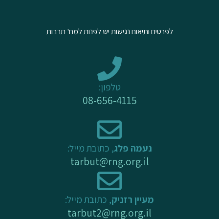
t
e
t
u
b
a
לפרטים ותיאום נגישות יש לפנות למח' תרבות
b
o
g
e
o
r
k
a
-
m
טלפון:
f
08-656-4115
נעמה פלג
, כתובת מייל:
tarbut@rng.org.il
מעיין רזניק
, כתובת מייל:
tarbut2@rng.org.il