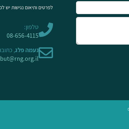
לפרטים ותיאום נגישות יש לפ
טלפון:
08-656-4115
נעמה פלג
, כתובת
rbut@rng.org.il