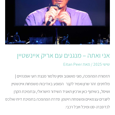
מנגנים
עם
אריק
איינשטיין
אני ואתה – מנגנים עם אריק איינשטיין
שישי 2025
/ מאת
Eitan Peer
תזמורת המהפכה, מוני מושונוב וסיון טלמור מנצח: רועי אופנהיים |
מלחינים: זהר שרון ואמיר לקנר המופע באדיבות משפחות איינשטיין
ושיסל, בשיתוף כאן ארכיון תאגיד השידור הישראלי, ובתמיכת הקרן
ליוצרים עצמאיים ומשפחת רויטמן. סדרת המהפכה בתמיכת דיתי ואלכס
לנדסברג-סנו ומיכל ויובל רכבי.