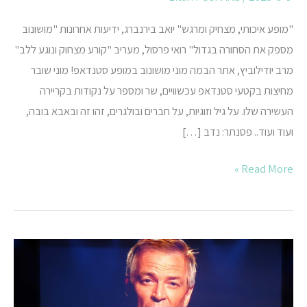
"מופע איכותי, מצחיק ומרגש" יואב בירנברג, ידיעות אחרונות "מושונוב
מספק את הסחורה בגדול" רואי פרסול, מעריב "קורע מצחוק ונוגע ללב"
מרב יודילוביץ, אתר הבמה מוני מושונוב במופע סטנדאפ! מוני שובר
מחיצות בקטעי סטנדאפ עכשוויים, שר ומספר על נקודות בקריירה
העשירה שלו. על גיל וזוגיות, על חברים ובולגרים, זהו זה ובאבא בובה,
ועוד ועוד.. פסנתר: נדב […]
Read More »
אני
ואתה
–