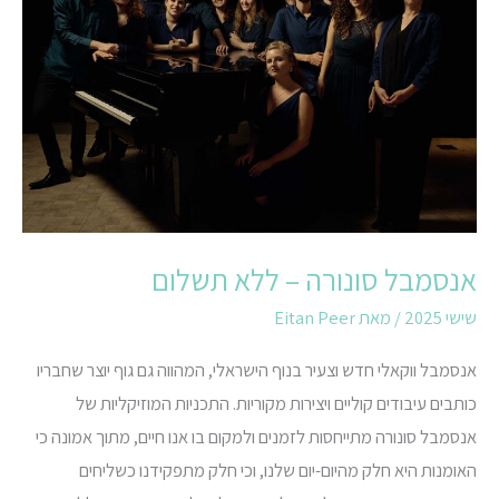
–
ללא
תשלום
אנסמבל סונורה – ללא תשלום
שישי 2025
/ מאת
Eitan Peer
אנסמבל ווקאלי חדש וצעיר בנוף הישראלי, המהווה גם גוף יוצר שחבריו
כותבים עיבודים קוליים ויצירות מקוריות. התכניות המוזיקליות של
אנסמבל סונורה מתייחסות לזמנים ולמקום בו אנו חיים, מתוך אמונה כי
האומנות היא חלק מהיום-יום שלנו, וכי חלק מתפקידנו כשליחים