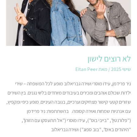
לא רוצים לישון
שישי 2025
/ מאת
Eitan Peer
ניר פרידמן, עידו מוסרי ושירה גבריאלוב מופע לכל המשפחה – שירי
ילדות שכולם אוהבים ומכירים בעיבודים מיוחדים בליווי נגנים. בין השירים
שזורים קטעי קישור מצחיקים וערכיים, בגובה העיניים. מופע כיפי ומקפיץ,
עם אנרגיות שמחות ואוירה קסומה. בהשתתפות: ניר פרידמן
("פלורנטין", "בייבי בוס"), עידו מוסרי ("אל תתעסקו עם הזוהן",
"היהודים באים", "בוב ספוג") ושירה גבריאלוב