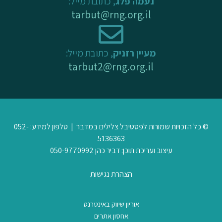
נעמה פלג
, כתובת מייל:
tarbut@rng.org.il
מעיין רזניק
, כתובת מייל:
tarbut2@rng.org.il
© כל הזכויות שמורות לפסטיבל צלילים במדבר | טלפון למידע: 052-
5136363
עיצוב ועריכת תוכן: דביר כהן 050-9770992
הצהרת נגישות
אוריון שיווק באינטרנט
אחסון אתרים