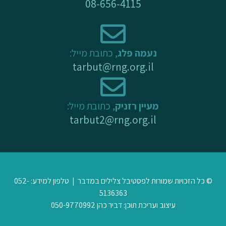
f
08-656-4115
נעמה פלג
, כתובת מייל:
tarbut@rng.org.il
מעיין רזניק
, כתובת מייל:
tarbut2@rng.org.il
© כל הזכויות שמורות לפסטיבל צלילים במדבר | טלפון למידע: 052-
5136363
עיצוב ועריכת תוכן: דביר כהן 050-9770992