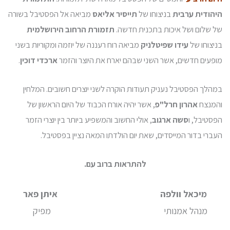
היהודית ערבית
בניצוחו של
תייסיר אליאס
מביאה אל הפסטיבל בשורה
של שלום ושל איכות בתכנית חדשה.
תזמורת הרחוב הירושלמית
בניצוחו של
עידו שפיטלניק
מביאה רוח רעננה של יוזמה ומקוריות בשני
מופעים חדשים, אשר השני שבהם יארח את היוצר והזמר
ארכדי דוכין
.
במהלך הפסטיבל נעניק תעודות הוקרה לשני יוצרים חשובים. המלחין
והמנצח
אהרון חרל"פ
, אשר יהיה אורח הכבוד של היום הראשון של
הפסטיבל, ו
סשה ארגוב
, אולי החשוב והמשפיע ביותר בין יוצרי הזמר
העברי בדור המייסדים, שאת יום הולדתו המאה נציין בפסטיבל.
להתראות ברוב עם.
מיכאל וולפה איתן פאר
מנהל אמנותי מפיק