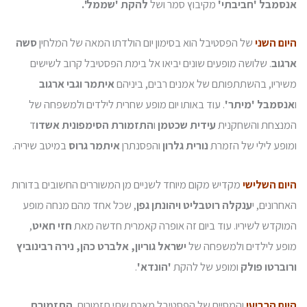
אנסמבל 'חביבתי'
מקיבוץ סמר ושל
להקת 'שממל'.
היום השני
של הפסטיבל הוא בסימון יום הולדתו המאה של המלחין
סשה
ארגוב
. שלושה מופעים שונים יביאו אל בימת הפסטיבל קרוב לשישים
משיריו, בהשתתפותם של אמנים רבים, ביניהם
איתמר וגבי ארגוב
ו
אנסמבל 'מיתר'
. עוד באותו יום מופע שחרית לילדים ולמשפחה של
המנצחת והשחקנית
עידית שכטמן
ו
התזמורת הסימפונית אשדו
ד
ומופע לילי של הזמרת
נורית גלרון
והפסנתרן
איתמר גרוס
במיטב שיריה.
היום השלישי
מקדיש מקום מיוחד לשניים מן המשוררים החשובים בדורות
האחרונים, י
ענקלה רוטבליט ויהונתן גפן
, שכל אחד מהם מנחה מופע
המוקדש לשיריו. עוד ביום זה אופרה קאמרית חדשה מאת
חזי חאיט
,
מופע לילדים ולמשפחה של
ישראל גוריון, אלברט כהן, נירה רבינוביץ
ורוברטו פולק
ומופע של להקת
'הונדא'
.
היום הרביעי
והמסיים של הפסטיבל מארח שתי תזמורות.
התזמורת