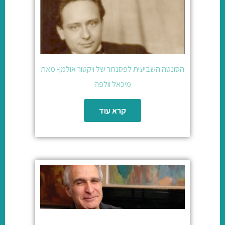
הסונטה השביעית לפסנתר של ויקטור אולמן- מאת
מיכאל וולפה
קרא עוד