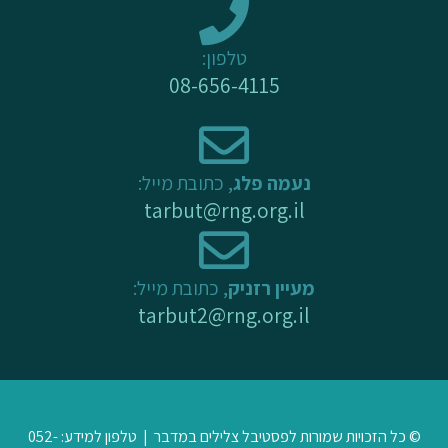
k
a
-
m
טלפון:
f
08-656-4115
נעמה פלג
, כתובת מייל:
tarbut@rng.org.il
מעיין רזניק
, כתובת מייל:
tarbut2@rng.org.il
© כל הזכויות שמורות לפסטיבל צלילים במדבר | טלפון למידע: 052-