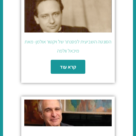
הסונטה השביעית לפסנתר של ויקטור אולמן- מאת
מיכאל וולפה
קרא עוד