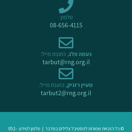
k
a
-
m
טלפון:
f
08-656-4115
נעמה פלג
, כתובת מייל:
tarbut@rng.org.il
מעיין רזניק
, כתובת מייל:
tarbut2@rng.org.il
© כל הזכויות שמורות לפסטיבל צלילים במדבר | טלפון למידע: 052-