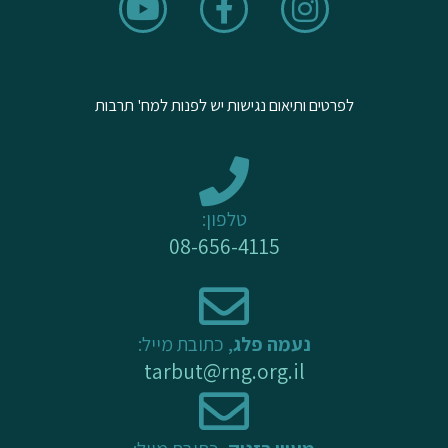
u
c
s
t
e
t
u
b
a
לפרטים ותיאום נגישות יש לפנות למח' תרבות
b
o
g
e
o
r
k
a
-
m
טלפון:
f
08-656-4115
נעמה פלג
, כתובת מייל:
tarbut@rng.org.il