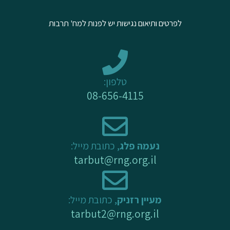
u
b
a
לפרטים ותיאום נגישות יש לפנות למח' תרבות
b
o
g
e
o
r
k
a
-
m
טלפון:
f
08-656-4115
נעמה פלג
, כתובת מייל:
tarbut@rng.org.il
מעיין רזניק
, כתובת מייל:
tarbut2@rng.org.il