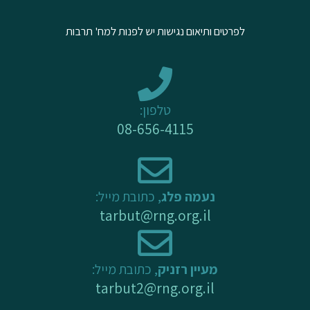
u
b
a
לפרטים ותיאום נגישות יש לפנות למח' תרבות
b
o
g
e
o
r
k
a
-
m
טלפון:
f
08-656-4115
נעמה פלג
, כתובת מייל:
tarbut@rng.org.il
מעיין רזניק
, כתובת מייל:
tarbut2@rng.org.il