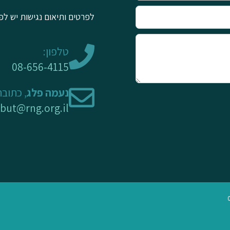
לפרטים ותיאום נגישות יש לפ
טלפון:
08-656-4115
נעמה פלג
, כתובת
rbut@rng.org.il