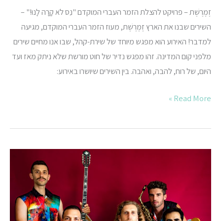
זֶמֶרֶשֶׁת – פרויקט להצלת הזמר העברי המוקדם "נֵס לֹא קָרָה לָנוּ!" –
השירים שבנו את הארץ זֶמֶרֶשֶׁת, מעוז הזמר העברי המוקדם, מגיעה
למדבר! האירוע הוא מפגש מיוחד של שירת-קהל, שבו אנו מחיים שירים
מלפני קום המדינה. זהו מפגש נדיר של חוט מורשת שלא ניתק מאז ועד
היום, של רוח, להבה, ואהבה. בין השירים שיושרו באירוע:
Read More »
גוטה
גוטה
(הכניסה
חופשית)