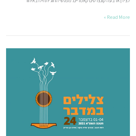
לצידן ארבעה קונצרטים קאמריים. מפגשי החוג יתחילו באיחור
Read More »
אולפן
חי
–
בכורות
(הכניסה
חופשית)