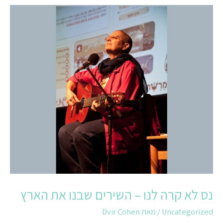
נס
לא
קרה
לנו
–
השירים
שבנו
את
הארץ
נס לא קרה לנו – השירים שבנו את הארץ
Uncategorized
/ מאת
Dvir Cohen