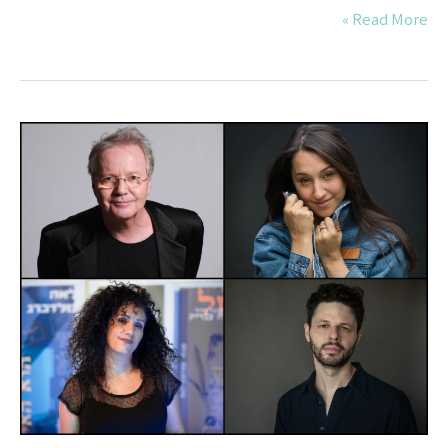
Read More »
שוב
האייטיז
כאן
(הכניסה
חופשית)