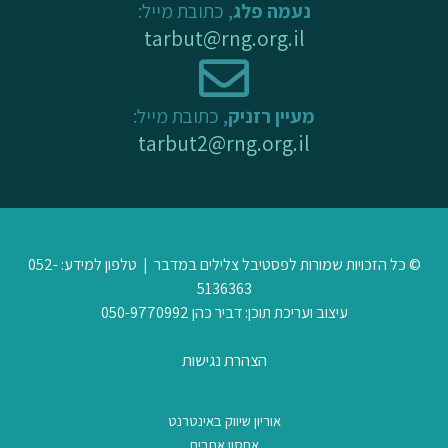
נעמה פלג
, כתובת מייל:
tarbut@rng.org.il
מעיין רזניק
, כתובת מייל:
tarbut2@rng.org.il
© כל הזכויות שמורות לפסטיבל צלילים במדבר | טלפון למידע: 052-
5136363
עיצוב ועריכת תוכן: דביר כהן 050-9770992
הצהרת נגישות
אוריון שיווק באינטרנט
אחסון אתרים