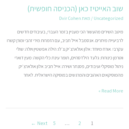
שוב האייטיז כאן (הכניסה חופשית)
Uncategorized
/ מאת
Dvir Cohen
מיטב השירים מהעשור הכי מעניין בזמר העברי, בעיבודים חדשים
לרביעיית מיתרים. אנסמבל אייל חביב, עם הזמרות מירי זהבי ומורן קשרו
עקרבי. אורח מיוחד: אלון אולארצ׳יק צ׳לו: הילה אפשטיין ויולה: שולי
ווטרמן כינורות: גלעד הילדסהיים, תומר עינת כלי הקשה: מעין דוארי
ניהול מוסיקלי ועיבודים, פסנתר ושירה: אייל חביב אלון אולארצ׳יק
מהמוסיקאים האהובים והמרגשים במוסיקה הישראלית. לאחר
Read More »
←
Next
5
…
2
1