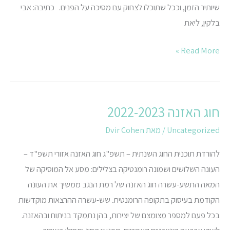
שיותיר הזמן, וככל שתוכלו לצחוק עם מסיכה על הפנים. כתיבה: אבי
בלקין, ליאת
Read More »
חוג האזנה 2022-2023
חוג
האזנה
Uncategorized
/ מאת
Dvir Cohen
2022-
להורדת תוכנית החוג השנתית – תשפ"ג חוג האזנה אזורי תשפ"ד –
2023
העונה השלושים ושמונה רומנטיקה בצלילים: מסע אל המוסיקה של
המאה התשע-עשרה חוג האזנה של רמת הנגב ממשיך את העונה
הקודמת בעיסוק בתקופה הרומנטית. שש-עשרה ההרצאות מוקדשות
בכל פעם למספר מצומצם של יצירות, בהן נתמקד בניתוח ובהאזנה.