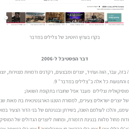
בקרו בערוץ היוטיוב של צלילים במדבר
דבר הפסטיבל ל-2006
זה, עבר, הווה ועתיד, יוצרים ומבצעים, רקדנים ודמויות מצוירות, יוצר
 והתנועות כל אלה ב"צלילים במדבר" 9.
 מוסיקאלית וצלילים מעבר אפל שחוברו בתקופת השואה;
של יוצרים ישראלים צעירים, למסורת הטנגו הארגנטינאית בת מאות שני
ימנו, והלכו לעולמם השנה, בשירתן ובנגינתם של בני הדור הצעיר במוס
ודות מחול מלוות בנגינת תזמורת, ומחוות ליוצרים הגדולים של המוסי
'לו הללי צורי
|
אמן כלי ההקשה חן צימבליסטה
|
אמן כלי הנשיפה אר