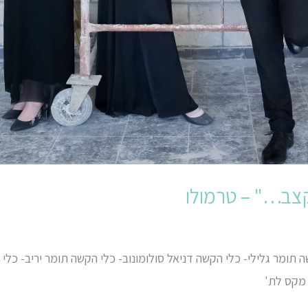
קצב…" – טרמולו
 תומר גלילי- כלי הקשה דניאל סולומונוב- כלי הקשה תומר יריב- כלי