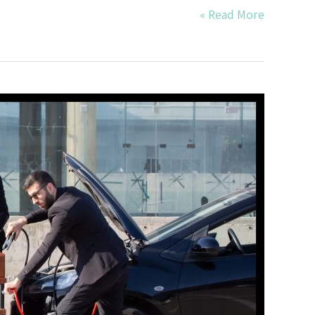
Read More »
המתופף
שר
–
אנסמבל
טרומולו
ואנסמבל
מיתר