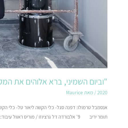
"וביום השמיני, ברא אלוהים את המ
2020
/ מאת
Maurice
אנסמבל טרמולו: דפנה סגל- כלי הקשה ליאור טל- כלי הקשה
תומר יריב 9' אלבורדה דל גרציוזו / מוריס ראוול עיבוד: מקס לת'