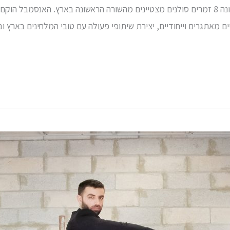
'אנסמבל ססיליה' הינו הרכב חדש מבית 'מקהלות מורן' המונה 8 זמרים סולנים מצטיינים מהשורה ה
ים מאתגרים וייחודיים, יצירת שיתופי פעולה עם טובי המלחינים בארץ וב