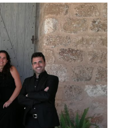
"גוונים"
אנסמבל
ססיליה
–
אולם
המועדון