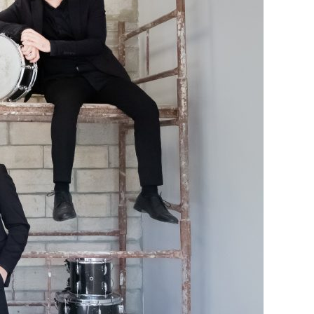
–
טרמולו